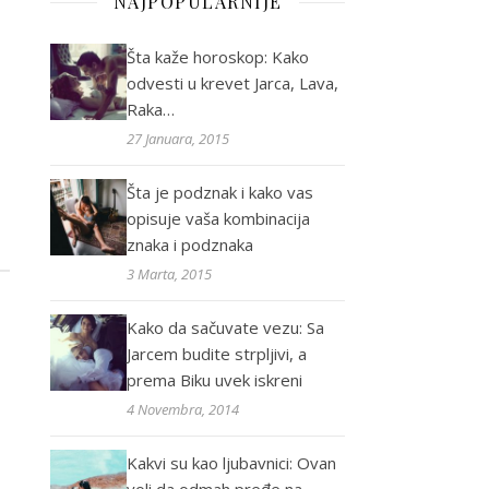
NAJPOPULARNIJE
Šta kaže horoskop: Kako
odvesti u krevet Jarca, Lava,
Raka…
27 Januara, 2015
Šta je podznak i kako vas
opisuje vaša kombinacija
znaka i podznaka
3 Marta, 2015
Kako da sačuvate vezu: Sa
Jarcem budite strpljivi, a
prema Biku uvek iskreni
4 Novembra, 2014
Kakvi su kao ljubavnici: Ovan