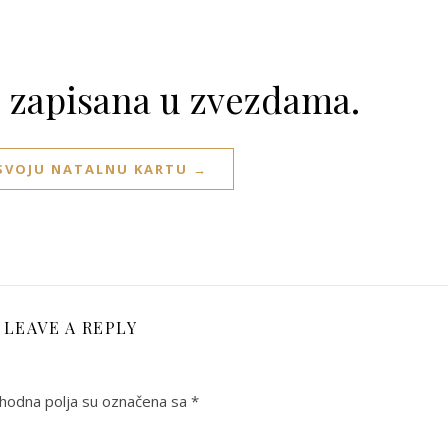
e zapisana u zvezdama.
 SVOJU NATALNU KARTU →
LEAVE A REPLY
odna polja su označena sa
*