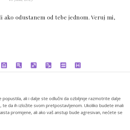
Ali ako odustanem od tebe jednom. Veruj mi,
popustila, ali i dalje ste odlučni da ozbiljnije razmotrite dalje
te da ih izložite svom pretpostavljenom. Ukoliko budete imali
zaista promijene, ali ako vaš anstup bude agresivan, nećete se