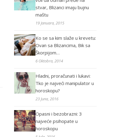
voli da odmah pređe na
stvar, Blizanci imaju bujnu
maštu
19 Januara, 2015
Ko se sa kim slaže u krevetu:
Ovan sa Blizancima, Bik sa
Škorpijom…
6 Oktobra, 2014
Hladni, proračunati i lukavi:
Tko je najveći manipulator u
horoskopu?
23 Juna, 2016
Opasni i bezobrazni: 3
najveće psihopate u
horoskopu
5 Jula, 2016