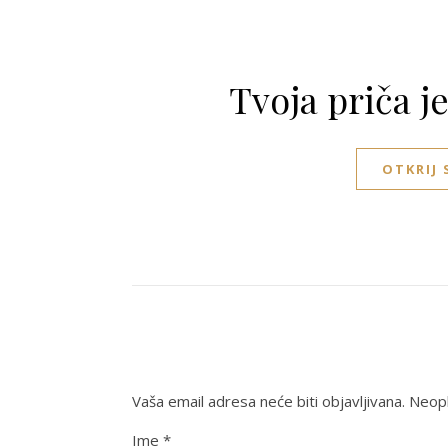
Tvoja priča j
OTKRIJ
Vaša email adresa neće biti objavljivana.
Neoph
Ime
*