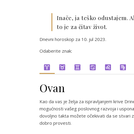
Inače, ja teško odustajem. 
to je za čitav život.
Dnevni horoskop za 10. jul 2023.
Odaberite znak:
Ovan
Kao da vas je želja za ispravljanjem krive Drine 
mogućnosti vašeg poslovnog razvoja i uspona, 
dovoljno takta možete očekivati da se stvari 
dobro provesti.