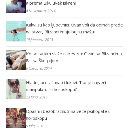
a prema Biku uvek iskreni
4 Novembra, 2014
Kakvi su kao ljubavnici: Ovan voli da odmah pređe
na stvar, Blizanci imaju bujnu maštu
19 Januara, 2015
Ko se sa kim slaže u krevetu: Ovan sa Blizancima,
Bik sa Škorpijom…
6 Oktobra, 2014
Hladni, proračunati i lukavi: Tko je najveći
manipulator u horoskopu?
23 Juna, 2016
Opasni i bezobrazni: 3 najveće psihopate u
horoskopu
5 Jula, 2016