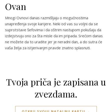
Ovan
Mnogi Ovnovi danas razmišljaju o mogućnostima
unapređenja svoje karijere. Neki od vas su voljni da se
suprotstave šefovima i da oštrim nastupom pokušaju da
izdejstvuju ono za šta misle da im pripada. Srećom danas
ne možete da to uradite jer je neradni dan, a do sutra će
vaša želja za istjerivanjm pravde znatno splasnuti.
Tvoja priča je zapisana u
zvezdama.
OTKRIJ SVOJU NATALNU KARTU →