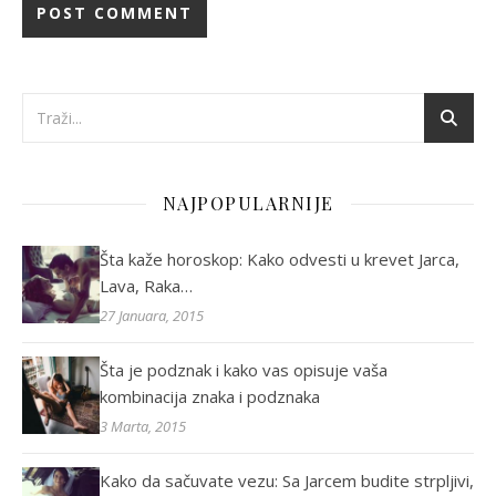
NAJPOPULARNIJE
Šta kaže horoskop: Kako odvesti u krevet Jarca,
Lava, Raka…
27 Januara, 2015
Šta je podznak i kako vas opisuje vaša
kombinacija znaka i podznaka
3 Marta, 2015
Kako da sačuvate vezu: Sa Jarcem budite strpljivi,