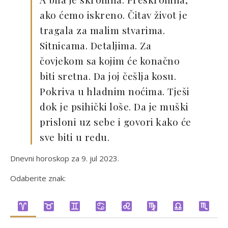
ako ćemo iskreno. Čitav život je
tragala za malim stvarima.
Sitnicama. Detaljima. Za
čovjekom sa kojim će konačno
biti sretna. Da joj češlja kosu.
Pokriva u hladnim noćima. Tješi
dok je psihički loše. Da je muški
prisloni uz sebe i govori kako će
sve biti u redu.
Dnevni horoskop za 9. jul 2023.
Odaberite znak: