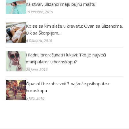
na stvar, Blizanci imaju bujnu maštu
19 Januara, 2015
Ko se sa kim slaže u krevetu: Ovan sa Blizancima,
Bik sa Škorpijom…
6 Oktobra, 2014
Hladni, proračunati i lukavi: Tko je najveći
manipulator u horoskopu?
23 Juna, 2016
Opasni i bezobrazni: 3 najveće psihopate u
horoskopu
5 Jula, 2016