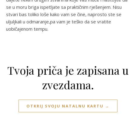
se u moru briga ispetljate sa praktičnim rješenjem. Nisu
stvari bas toliko loše kako vam se čine, naprosto ste se
uljuljkali u odmaranje,pa vam je teško da se vratite
uobičajenom tempu.
Tvoja priča je zapisana u
zvezdama.
OTKRIJ SVOJU NATALNU KARTU →