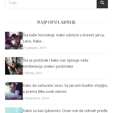
NAJPOPULARNIJE
Šta kaže horoskop: Kako odvesti u krevet Jarca,
Lava, Raka…
27 Januara, 2015
Šta je podznak i kako vas opisuje vaša
kombinacija znaka i podznaka
3 Marta, 2015
Kako da sačuvate vezu: Sa Jarcem budite strpljivi,
a prema Biku uvek iskreni
4 Novembra, 2014
Kakvi su kao ljubavnici: Ovan voli da odmah pređe