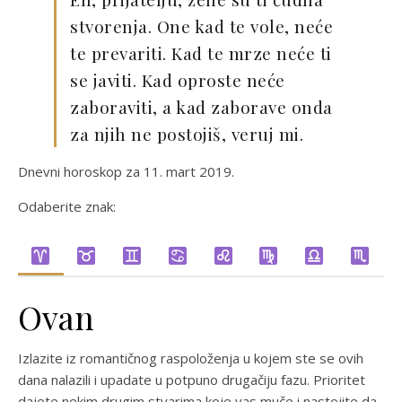
stvorenja. One kad te vole, neće
te prevariti. Kad te mrze neće ti
se javiti. Kad oproste neće
zaboraviti, a kad zaborave onda
za njih ne postojiš, veruj mi.
Dnevni horoskop za 11. mart 2019.
Odaberite znak:
Ovan
Izlazite iz romantičnog raspoloženja u kojem ste se ovih
dana nalazili i upadate u potpuno drugačiju fazu. Prioritet
dajete nekim drugim stvarima koje vas muče i nastojite da