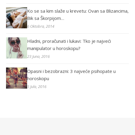
Ko se sa kim slaže u krevetu: Ovan sa Blizancima,
Bik sa Škorpijom…
6 Oktobra, 2014
Hladni, proračunati i lukavi: Tko je najveći
manipulator u horoskopu?
23 Juna, 2016
Opasni i bezobrazni: 3 najveće psihopate u
horoskopu
5 Jula, 2016