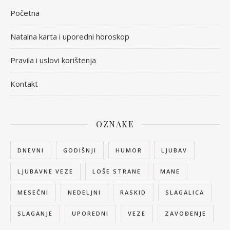
Početna
Natalna karta i uporedni horoskop
Pravila i uslovi korištenja
Kontakt
OZNAKE
DNEVNI
GODIŠNJI
HUMOR
LJUBAV
LJUBAVNE VEZE
LOŠE STRANE
MANE
MESEČNI
NEDELJNI
RASKID
SLAGALICA
SLAGANJE
UPOREDNI
VEZE
ZAVOĐENJE