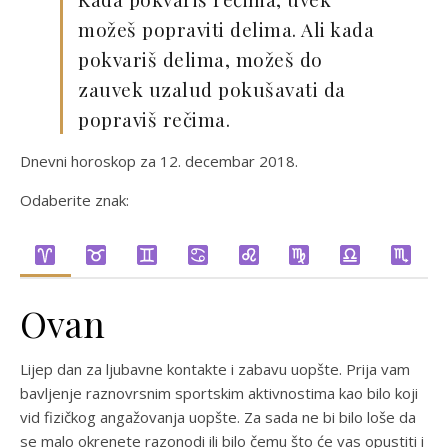
možeš popraviti delima. Ali kada
pokvariš delima, možeš do
zauvek uzalud pokušavati da
popraviš rečima.
Dnevni horoskop za 12. decembar 2018.
Odaberite znak:
Ovan
Lijep dan za ljubavne kontakte i zabavu uopšte. Prija vam
bavljenje raznovrsnim sportskim aktivnostima kao bilo koji
vid fizičkog angažovanja uopšte. Za sada ne bi bilo loše da
se malo okrenete razonodi ili bilo čemu što će vas opustiti i