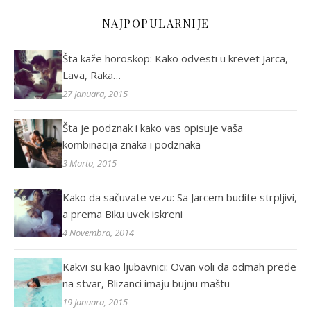
NAJPOPULARNIJE
Šta kaže horoskop: Kako odvesti u krevet Jarca,
Lava, Raka…
27 Januara, 2015
Šta je podznak i kako vas opisuje vaša
kombinacija znaka i podznaka
3 Marta, 2015
Kako da sačuvate vezu: Sa Jarcem budite strpljivi,
a prema Biku uvek iskreni
4 Novembra, 2014
Kakvi su kao ljubavnici: Ovan voli da odmah pređe
na stvar, Blizanci imaju bujnu maštu
19 Januara, 2015