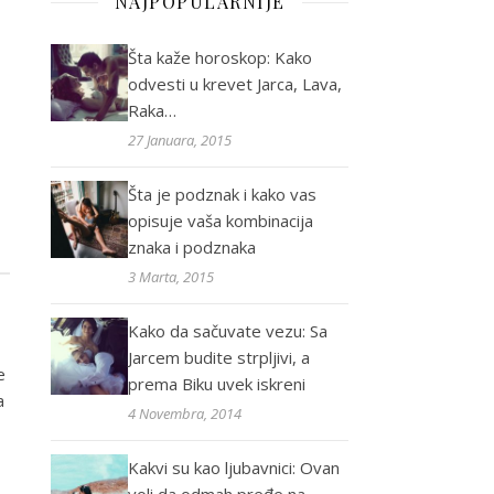
NAJPOPULARNIJE
Šta kaže horoskop: Kako
odvesti u krevet Jarca, Lava,
Raka…
27 Januara, 2015
Šta je podznak i kako vas
opisuje vaša kombinacija
znaka i podznaka
3 Marta, 2015
Kako da sačuvate vezu: Sa
Jarcem budite strpljivi, a
e
prema Biku uvek iskreni
a
4 Novembra, 2014
Kakvi su kao ljubavnici: Ovan