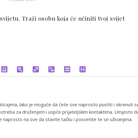
vijetu. Traži osobu koja će učiniti tvoj svijet
uticajima, lako je moguće da ćete sve naprosto pustiti i okrenuti s
h potreba za druženjem i uopće prijateljskim kontaktima. Umjesto d
 naprosto na sve da stavite tačku i posvetite te se uživanjima.