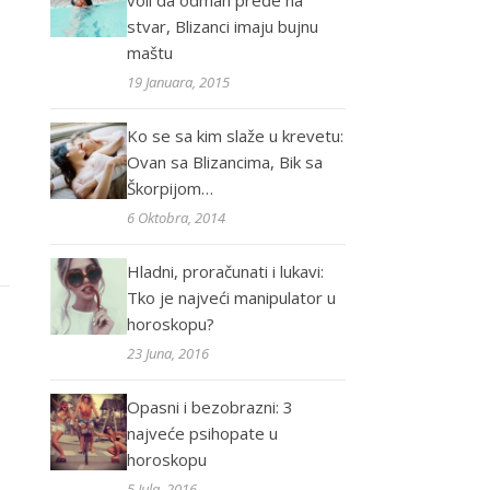
voli da odmah pređe na
stvar, Blizanci imaju bujnu
maštu
19 Januara, 2015
Ko se sa kim slaže u krevetu:
Ovan sa Blizancima, Bik sa
Škorpijom…
6 Oktobra, 2014
Hladni, proračunati i lukavi:
Tko je najveći manipulator u
horoskopu?
23 Juna, 2016
Opasni i bezobrazni: 3
najveće psihopate u
horoskopu
5 Jula, 2016