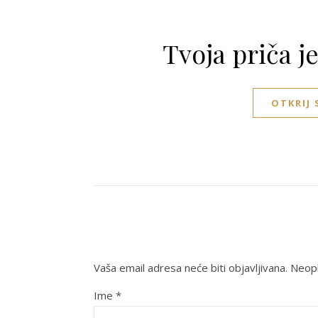
Tvoja priča j
OTKRIJ
Vaša email adresa neće biti objavljivana.
Neoph
Ime
*