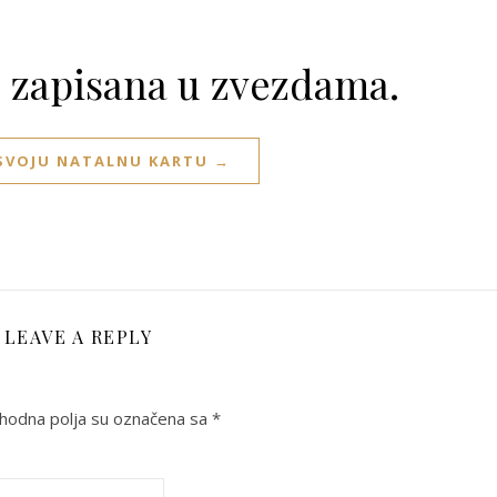
e zapisana u zvezdama.
 SVOJU NATALNU KARTU →
LEAVE A REPLY
odna polja su označena sa
*