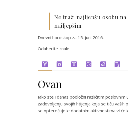
Ne traži najljepšu osobu na s
najljepšim.
Dnevni horoskop za 15. juni 2016.
Odaberite znak:
Ovan
Iako ste i danas podložni različitim poslovnim 
zadovoljenju svojih htijenja koja se tiču vaši
se opterećujete dodatnim aktivnostima vi ćete