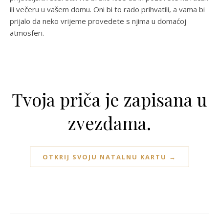
ili večeru u vašem domu. Oni bi to rado prihvatili, a vama bi
prijalo da neko vrijeme provedete s njima u domaćoj
atmosferi.
Tvoja priča je zapisana u
zvezdama.
OTKRIJ SVOJU NATALNU KARTU →