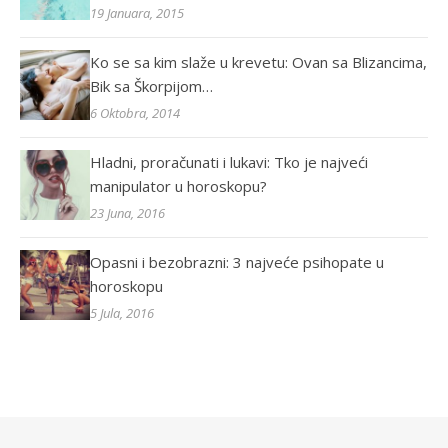
19 Januara, 2015
Ko se sa kim slaže u krevetu: Ovan sa Blizancima,
Bik sa Škorpijom…
6 Oktobra, 2014
Hladni, proračunati i lukavi: Tko je najveći
manipulator u horoskopu?
23 Juna, 2016
Opasni i bezobrazni: 3 najveće psihopate u
horoskopu
5 Jula, 2016