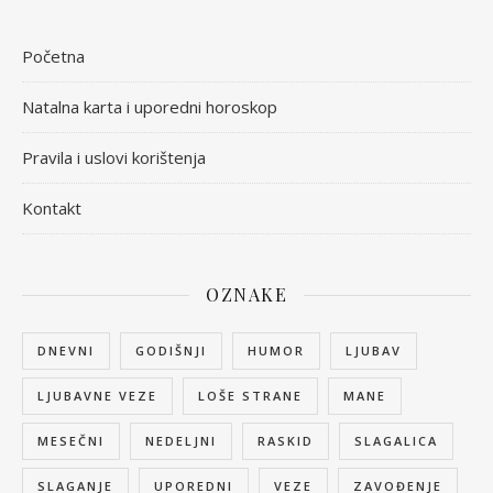
Početna
Natalna karta i uporedni horoskop
Pravila i uslovi korištenja
Kontakt
OZNAKE
DNEVNI
GODIŠNJI
HUMOR
LJUBAV
LJUBAVNE VEZE
LOŠE STRANE
MANE
MESEČNI
NEDELJNI
RASKID
SLAGALICA
SLAGANJE
UPOREDNI
VEZE
ZAVOĐENJE