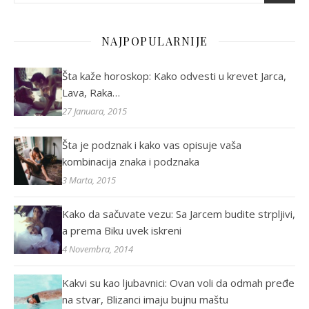
NAJPOPULARNIJE
Šta kaže horoskop: Kako odvesti u krevet Jarca,
Lava, Raka…
27 Januara, 2015
Šta je podznak i kako vas opisuje vaša
kombinacija znaka i podznaka
3 Marta, 2015
Kako da sačuvate vezu: Sa Jarcem budite strpljivi,
a prema Biku uvek iskreni
4 Novembra, 2014
Kakvi su kao ljubavnici: Ovan voli da odmah pređe
na stvar, Blizanci imaju bujnu maštu