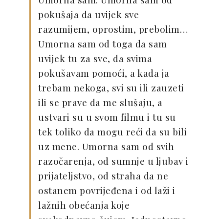
pokušaja da uvijek sve
razumijem, oprostim, prebolim…
Umorna sam od toga da sam
uvijek tu za sve, da svima
pokušavam pomoći, a kada ja
trebam nekoga, svi su ili zauzeti
ili se prave da me slušaju, a
ustvari su u svom filmu i tu su
tek toliko da mogu reći da su bili
uz mene. Umorna sam od svih
razočarenja, od sumnje u ljubav i
prijateljstvo, od straha da ne
ostanem povrijeđena i od laži i
lažnih obećanja koje