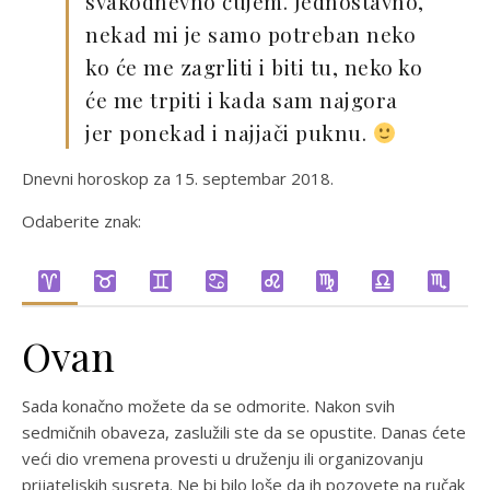
svakodnevno čujem. Jednostavno,
nekad mi je samo potreban neko
ko će me zagrliti i biti tu, neko ko
će me trpiti i kada sam najgora
jer ponekad i najjači puknu.
Dnevni horoskop za 15. septembar 2018.
Odaberite znak:
Ovan
Sada konačno možete da se odmorite. Nakon svih
sedmičnih obaveza, zaslužili ste da se opustite. Danas ćete
veći dio vremena provesti u druženju ili organizovanju
prijateljskih susreta. Ne bi bilo loše da ih pozovete na ručak