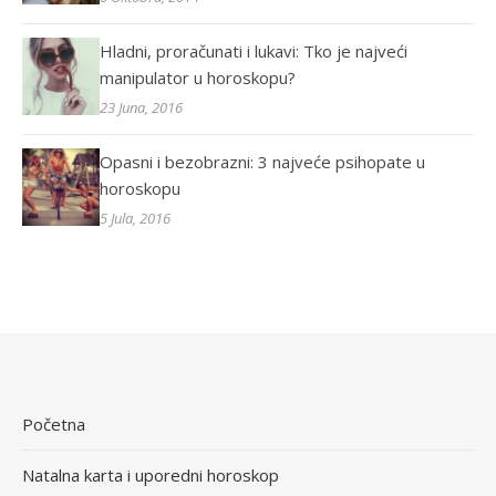
Hladni, proračunati i lukavi: Tko je najveći
manipulator u horoskopu?
23 Juna, 2016
Opasni i bezobrazni: 3 najveće psihopate u
horoskopu
5 Jula, 2016
Početna
Natalna karta i uporedni horoskop