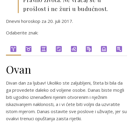
prošlost i ne žuri u budućnost.
Dnevni horoskop za 20. juli 2017.
Odaberite znak:
Ovan
Divan dan za ljubav! Ukoliko ste zaljubljeni, šteta bi bila da
ga provedete daleko od voljene osobe. Danas biste mogli
biti ugodno iznenađeni njenim otvorenim i nježnim
iskazivanjem naklonosti, a i vi ćete biti voljni da uzvratite
istom mjerom. Danas ostavite sve poslove i uživajte, jer su
ovakvi trenuci opuštanja zaista rijetki.