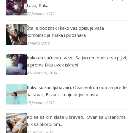
Lava, Raka…
27 Januara, 2015
Šta je podznak i kako vas opisuje vaša
kombinacija znaka i podznaka
3 Marta, 2015
Kako da sačuvate vezu: Sa Jarcem budite strpljivi,
a prema Biku uvek iskreni
4 Novembra, 2014
Kakvi su kao ljubavnici: Ovan voli da odmah pređe
na stvar, Blizanci imaju bujnu maštu
19 Januara, 2015
Ko se sa kim slaže u krevetu: Ovan sa Blizancima,
Bik sa Škorpijom…
6 Oktobra, 2014