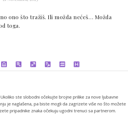
no ono što tražiš. Ili možda nećeš… Možda
od toga.
 Ukoliko ste slobodni očekujte brojne prilike za nove ljubavne
anju je naglašena, pa biste mogli da zagrizete više no što možete
uzete pripadnike znaka očekuju ugodni trenuci sa partnerom.