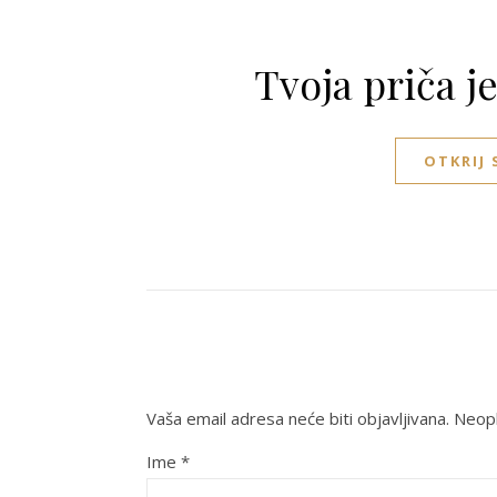
Tvoja priča j
OTKRIJ
Vaša email adresa neće biti objavljivana.
Neoph
Ime
*