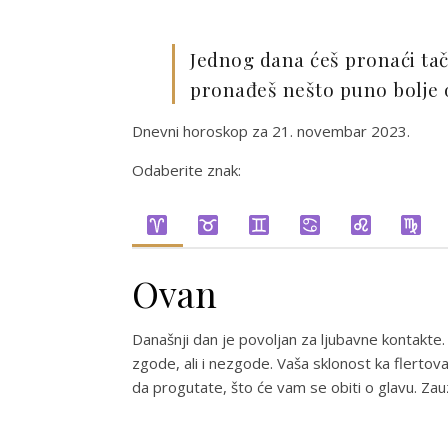
Jednog dana ćeš pronaći tač
pronađeš nešto puno bolje 
Dnevni horoskop za 21. novembar 2023.
Odaberite znak:
Ovan
Današnji dan je povoljan za ljubavne kontakte.
zgode, ali i nezgode. Vaša sklonost ka flertov
da progutate, što će vam se obiti o glavu. Za