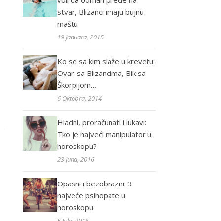
voli da odmah pređe na
stvar, Blizanci imaju bujnu
maštu
19 Januara, 2015
Ko se sa kim slaže u krevetu:
Ovan sa Blizancima, Bik sa
Škorpijom…
6 Oktobra, 2014
Hladni, proračunati i lukavi:
Tko je najveći manipulator u
horoskopu?
23 Juna, 2016
Opasni i bezobrazni: 3
najveće psihopate u
horoskopu
5 Jula, 2016