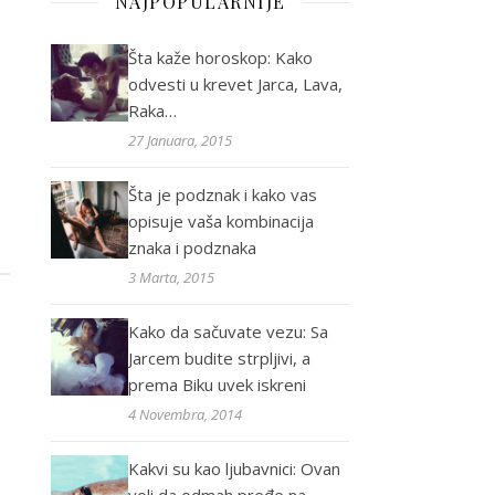
NAJPOPULARNIJE
Šta kaže horoskop: Kako
odvesti u krevet Jarca, Lava,
Raka…
27 Januara, 2015
Šta je podznak i kako vas
opisuje vaša kombinacija
znaka i podznaka
3 Marta, 2015
Kako da sačuvate vezu: Sa
Jarcem budite strpljivi, a
prema Biku uvek iskreni
4 Novembra, 2014
Kakvi su kao ljubavnici: Ovan