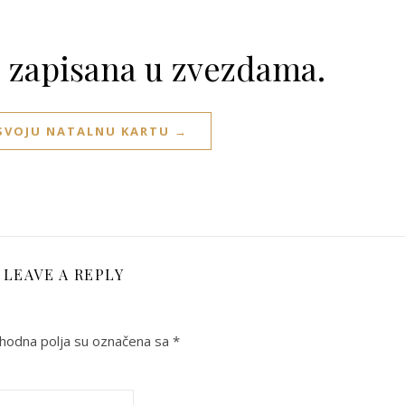
e zapisana u zvezdama.
 SVOJU NATALNU KARTU →
LEAVE A REPLY
odna polja su označena sa
*