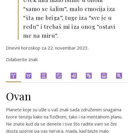
“samo se šalim”, malo emocija iza
“šta me briga”, tuge iza “sve je u
redu” i trebaš mi iza onog “ostavi
me na miru”.
Dnevni horoskop za 22. novembar 2023.
Odaberite znak:
Ovan
Planete koje su ušle u vaš znak sada združenim snagama
tvore tenziju kako na fizičkom, tako i na mentalnom planu.
Ne znate kud da se denete i sve što radite vam se čini
dosta sporije pa vas nervira, mada, kad biste malo