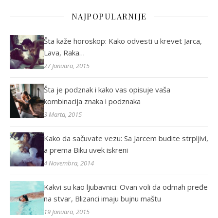
NAJPOPULARNIJE
Šta kaže horoskop: Kako odvesti u krevet Jarca,
Lava, Raka…
27 Januara, 2015
Šta je podznak i kako vas opisuje vaša
kombinacija znaka i podznaka
3 Marta, 2015
Kako da sačuvate vezu: Sa Jarcem budite strpljivi,
a prema Biku uvek iskreni
4 Novembra, 2014
Kakvi su kao ljubavnici: Ovan voli da odmah pređe
na stvar, Blizanci imaju bujnu maštu
19 Januara, 2015