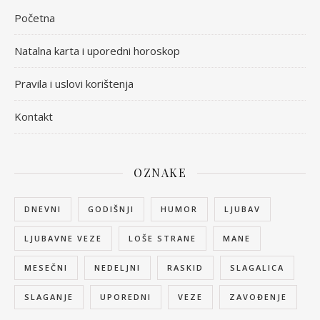
Početna
Natalna karta i uporedni horoskop
Pravila i uslovi korištenja
Kontakt
OZNAKE
DNEVNI
GODIŠNJI
HUMOR
LJUBAV
LJUBAVNE VEZE
LOŠE STRANE
MANE
MESEČNI
NEDELJNI
RASKID
SLAGALICA
SLAGANJE
UPOREDNI
VEZE
ZAVOĐENJE