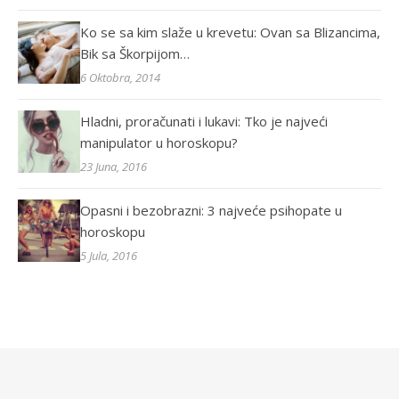
Ko se sa kim slaže u krevetu: Ovan sa Blizancima,
Bik sa Škorpijom…
6 Oktobra, 2014
Hladni, proračunati i lukavi: Tko je najveći
manipulator u horoskopu?
23 Juna, 2016
Opasni i bezobrazni: 3 najveće psihopate u
horoskopu
5 Jula, 2016