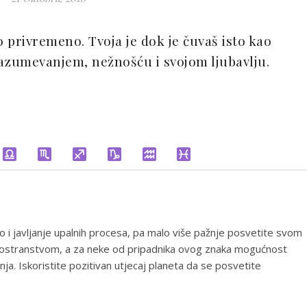
 privremeno. Tvoja je dok je čuvaš isto kao
 razumevanjem, nežnošću i svojom ljubavlju.
i javljanje upalnih procesa, pa malo više pažnje posvetite svom
a inostranstvom, a za neke od pripadnika ovog znaka mogućnost
ja. Iskoristite pozitivan utjecaj planeta da se posvetite