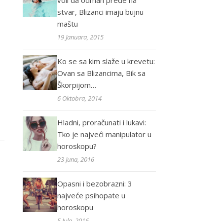
voli da odmah pređe na
stvar, Blizanci imaju bujnu
maštu
19 Januara, 2015
Ko se sa kim slaže u krevetu:
Ovan sa Blizancima, Bik sa
Škorpijom…
6 Oktobra, 2014
Hladni, proračunati i lukavi:
Tko je najveći manipulator u
horoskopu?
23 Juna, 2016
Opasni i bezobrazni: 3
najveće psihopate u
horoskopu
5 Jula, 2016