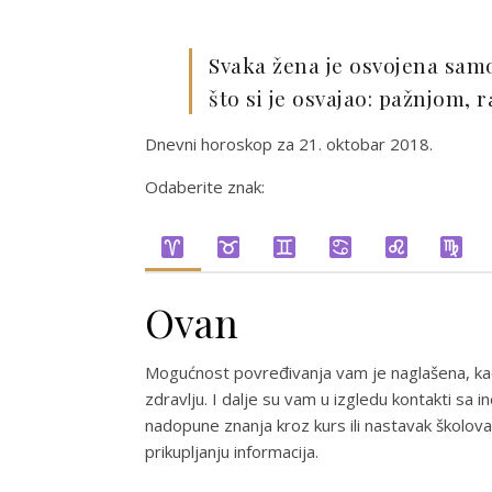
Svaka žena je osvojena samo
što si je osvajao: pažnjom,
Dnevni horoskop za 21. oktobar 2018.
Odaberite znak:
Ovan
Mogućnost povređivanja vam je naglašena, kao 
zdravlju. I dalje su vam u izgledu kontakti s
nadopune znanja kroz kurs ili nastavak školovan
prikupljanju informacija.