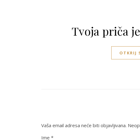
Tvoja priča j
OTKRIJ
Vaša email adresa neće biti objavljivana.
Neoph
Ime
*