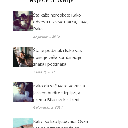
NAJPOPULARNIJE
Šta kaže horoskop: Kako
odvesti u krevet Jarca, Lava,
Raka…
27 Januara, 2015
Šta je podznak i kako vas
opisuje vaša kombinacija
znaka i podznaka
3 Marta, 2015
Kako da sačuvate vezu: Sa
Jarcem budite strpljivi, a
prema Biku uvek iskreni
4 Novembra, 2014
Kakvi su kao ljubavnici: Ovan