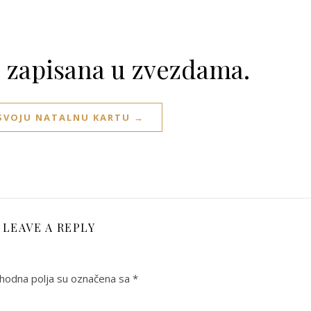
e zapisana u zvezdama.
 SVOJU NATALNU KARTU →
LEAVE A REPLY
odna polja su označena sa
*