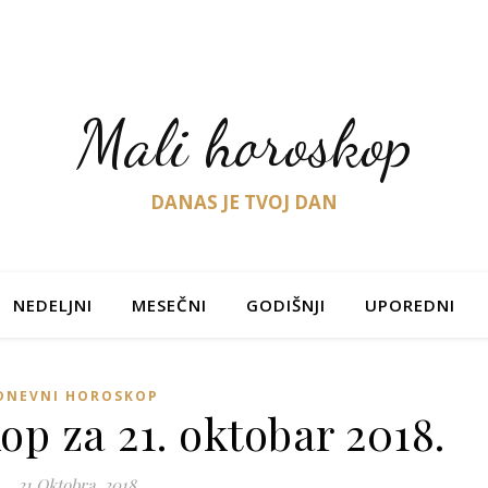
Mali horoskop
DANAS JE TVOJ DAN
NEDELJNI
MESEČNI
GODIŠNJI
UPOREDNI
DNEVNI HOROSKOP
p za 21. oktobar 2018.
21 Oktobra, 2018