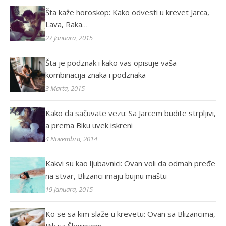
Šta kaže horoskop: Kako odvesti u krevet Jarca,
Lava, Raka…
27 Januara, 2015
Šta je podznak i kako vas opisuje vaša
kombinacija znaka i podznaka
3 Marta, 2015
Kako da sačuvate vezu: Sa Jarcem budite strpljivi,
a prema Biku uvek iskreni
4 Novembra, 2014
Kakvi su kao ljubavnici: Ovan voli da odmah pređe
na stvar, Blizanci imaju bujnu maštu
19 Januara, 2015
Ko se sa kim slaže u krevetu: Ovan sa Blizancima,