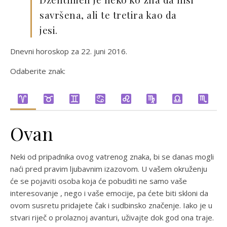
savršena, ali te tretira kao da
jesi.
Dnevni horoskop za 22. juni 2016.
Odaberite znak:
Ovan
Neki od pripadnika ovog vatrenog znaka, bi se danas mogli
naći pred pravim ljubavnim izazovom. U vašem okruženju
će se pojaviti osoba koja će pobuditi ne samo vaše
interesovanje , nego i vaše emocije, pa ćete biti skloni da
ovom susretu pridajete čak i sudbinsko značenje. Iako je u
stvari riječ o prolaznoj avanturi, uživajte dok god ona traje.