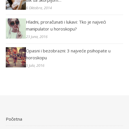
Bik sa Škorpijom…
6 Oktobra, 2014
Hladni, proračunati i lukavi: Tko je najveći
manipulator u horoskopu?
23 Juna, 2016
Opasni i bezobrazni: 3 najveće psihopate u
horoskopu
5 Jula, 2016
Početna