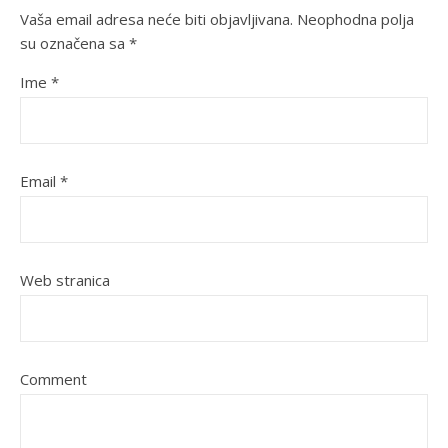
Vaša email adresa neće biti objavljivana.
Neophodna polja
su označena sa
*
Ime
*
Email
*
Web stranica
Comment