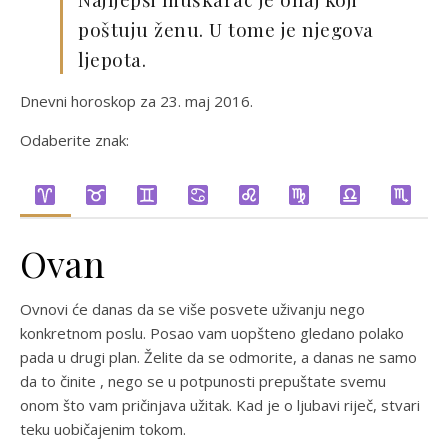
poštuju ženu. U tome je njegova
ljepota.
Dnevni horoskop za 23. maj 2016.
Odaberite znak:
Ovan
Ovnovi će danas da se više posvete uživanju nego
konkretnom poslu. Posao vam uopšteno gledano polako
pada u drugi plan. Želite da se odmorite, a danas ne samo
da to činite , nego se u potpunosti prepuštate svemu
onom što vam pričinjava užitak. Kad je o ljubavi riječ, stvari
teku uobičajenim tokom.