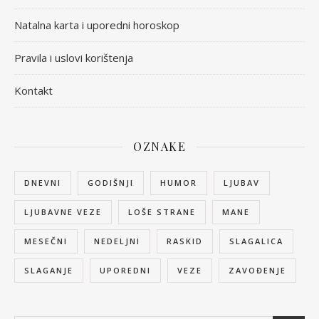
Natalna karta i uporedni horoskop
Pravila i uslovi korištenja
Kontakt
OZNAKE
DNEVNI
GODIŠNJI
HUMOR
LJUBAV
LJUBAVNE VEZE
LOŠE STRANE
MANE
MESEČNI
NEDELJNI
RASKID
SLAGALICA
SLAGANJE
UPOREDNI
VEZE
ZAVOĐENJE