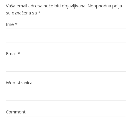
Vaša email adresa neće biti objavljivana.
Neophodna polja
su označena sa
*
Ime
*
Email
*
Web stranica
Comment