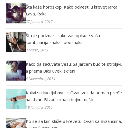
Šta kaže horoskop: Kako odvesti u krevet Jarca,
Lava, Raka…
27 Januara, 2015
Šta je podznak i kako vas opisuje vaša
kombinacija znaka i podznaka
3 Marta, 2015
Kako da sačuvate vezu: Sa Jarcem budite strpljivi,
a prema Biku uvek iskreni
4 Novembra, 2014
Kakvi su kao ljubavnici: Ovan voli da odmah pređe
na stvar, Blizanci imaju bujnu maštu
19 Januara, 2015
Ko se sa kim slaže u krevetu: Ovan sa Blizancima,