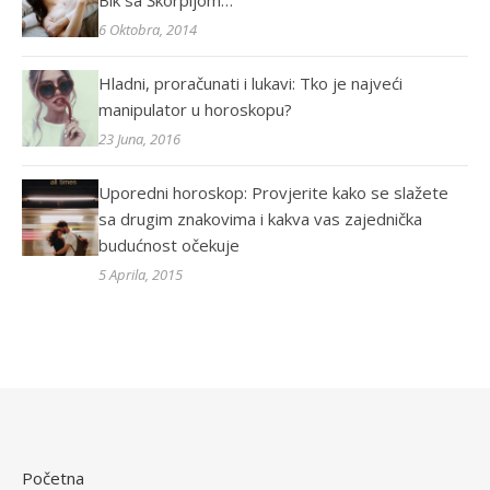
Bik sa Škorpijom…
6 Oktobra, 2014
Hladni, proračunati i lukavi: Tko je najveći
manipulator u horoskopu?
23 Juna, 2016
Uporedni horoskop: Provjerite kako se slažete
sa drugim znakovima i kakva vas zajednička
budućnost očekuje
5 Aprila, 2015
Početna