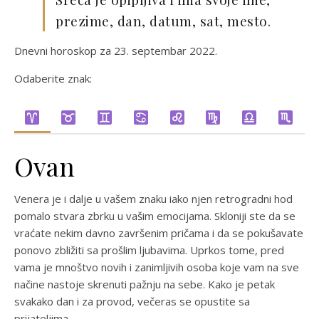
prezime, dan, datum, sat, mesto.
Dnevni horoskop za 23. septembar 2022.
Odaberite znak:
Ovan
Venera je i dalje u vašem znaku iako njen retrogradni hod
pomalo stvara zbrku u vašim emocijama. Skloniji ste da se
vraćate nekim davno završenim pričama i da se pokušavate
ponovo zbližiti sa prošlim ljubavima. Uprkos tome, pred
vama je mnoštvo novih i zanimljivih osoba koje vam na sve
načine nastoje skrenuti pažnju na sebe. Kako je petak
svakako dan i za provod, večeras se opustite sa
prijateljima.