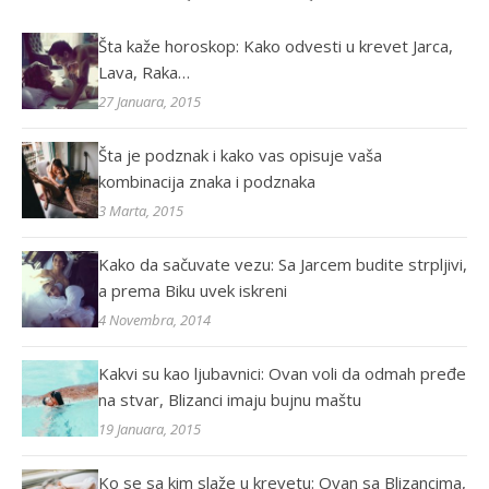
Šta kaže horoskop: Kako odvesti u krevet Jarca,
Lava, Raka…
27 Januara, 2015
Šta je podznak i kako vas opisuje vaša
kombinacija znaka i podznaka
3 Marta, 2015
Kako da sačuvate vezu: Sa Jarcem budite strpljivi,
a prema Biku uvek iskreni
4 Novembra, 2014
Kakvi su kao ljubavnici: Ovan voli da odmah pređe
na stvar, Blizanci imaju bujnu maštu
19 Januara, 2015
Ko se sa kim slaže u krevetu: Ovan sa Blizancima,