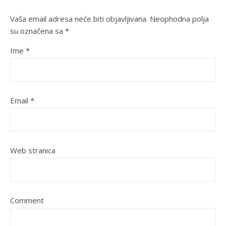
Vaša email adresa neće biti objavljivana.
Neophodna polja
su označena sa
*
Ime
*
Email
*
Web stranica
Comment