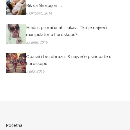
Bik sa Škorpijom…
6 Oktobra, 2014
Hladni, proračunati i lukavi: Tko je najveći
manipulator u horoskopu?
23 Juna, 2016
Opasni i bezobrazni: 3 najveće psihopate u
horoskopu
5 Jula, 2016
Početna