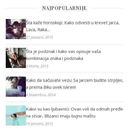
NAJPOPULARNIJE
Šta kaže horoskop: Kako odvesti u krevet Jarca,
Lava, Raka…
27 Januara, 2015
Šta je podznak i kako vas opisuje vaša
kombinacija znaka i podznaka
3 Marta, 2015
Kako da sačuvate vezu: Sa Jarcem budite strpljivi,
a prema Biku uvek iskreni
4 Novembra, 2014
Kakvi su kao ljubavnici: Ovan voli da odmah pređe
na stvar, Blizanci imaju bujnu maštu
19 Januara, 2015