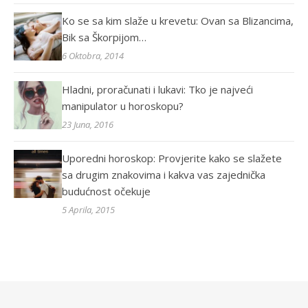
Ko se sa kim slaže u krevetu: Ovan sa Blizancima,
Bik sa Škorpijom…
6 Oktobra, 2014
Hladni, proračunati i lukavi: Tko je najveći
manipulator u horoskopu?
23 Juna, 2016
Uporedni horoskop: Provjerite kako se slažete
sa drugim znakovima i kakva vas zajednička
budućnost očekuje
5 Aprila, 2015