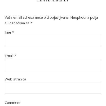
Vaša email adresa neće biti objavljivana.
Neophodna polja
su označena sa
*
Ime
*
Email
*
Web stranica
Comment