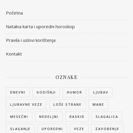
Početna
Natalna karta i uporedni horoskop
Pravila i uslovi korištenja
Kontakt
OZNAKE
DNEVNI
GODIŠNJI
HUMOR
LJUBAV
LJUBAVNE VEZE
LOŠE STRANE
MANE
MESEČNI
NEDELJNI
RASKID
SLAGALICA
SLAGANJE
UPOREDNI
VEZE
ZAVOĐENJE