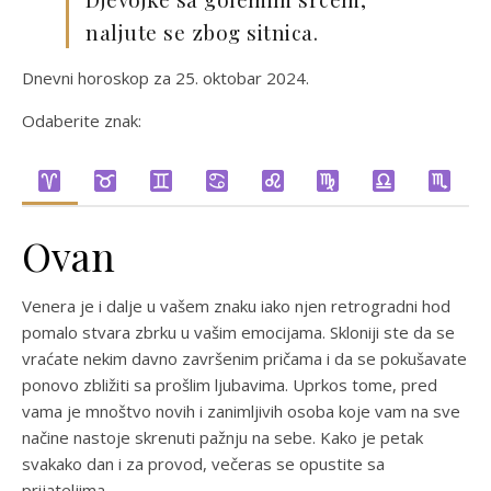
naljute se zbog sitnica.
Dnevni horoskop za 25. oktobar 2024.
Odaberite znak:
Ovan
Venera je i dalje u vašem znaku iako njen retrogradni hod
pomalo stvara zbrku u vašim emocijama. Skloniji ste da se
vraćate nekim davno završenim pričama i da se pokušavate
ponovo zbližiti sa prošlim ljubavima. Uprkos tome, pred
vama je mnoštvo novih i zanimljivih osoba koje vam na sve
načine nastoje skrenuti pažnju na sebe. Kako je petak
svakako dan i za provod, večeras se opustite sa
prijateljima.