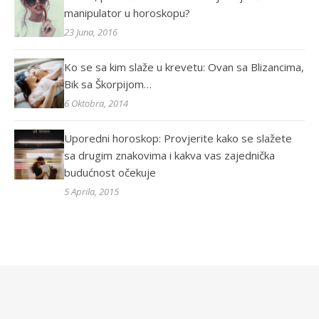
manipulator u horoskopu?
23 Juna, 2016
Ko se sa kim slaže u krevetu: Ovan sa Blizancima,
Bik sa Škorpijom…
6 Oktobra, 2014
Uporedni horoskop: Provjerite kako se slažete
sa drugim znakovima i kakva vas zajednička
budućnost očekuje
5 Aprila, 2015