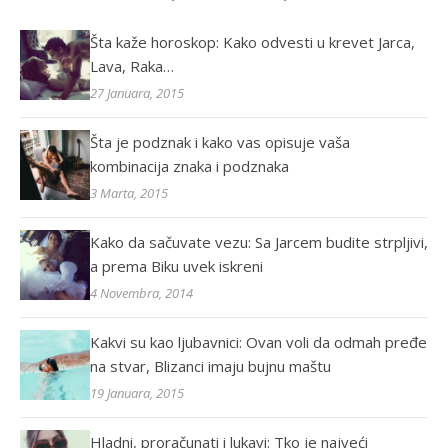
Šta kaže horoskop: Kako odvesti u krevet Jarca,
Lava, Raka…
27 Januara, 2015
Šta je podznak i kako vas opisuje vaša
kombinacija znaka i podznaka
3 Marta, 2015
Kako da sačuvate vezu: Sa Jarcem budite strpljivi,
a prema Biku uvek iskreni
4 Novembra, 2014
Kakvi su kao ljubavnici: Ovan voli da odmah pređe
na stvar, Blizanci imaju bujnu maštu
19 Januara, 2015
Hladni, proračunati i lukavi: Tko je najveći