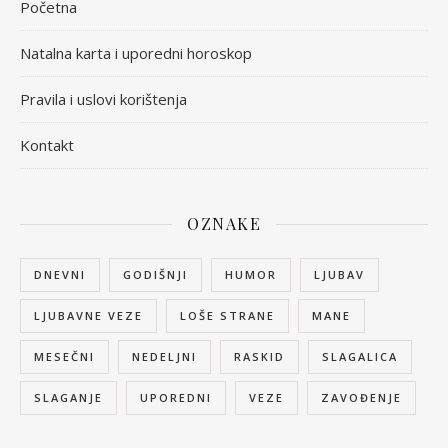
Početna
Natalna karta i uporedni horoskop
Pravila i uslovi korištenja
Kontakt
OZNAKE
DNEVNI
GODIŠNJI
HUMOR
LJUBAV
LJUBAVNE VEZE
LOŠE STRANE
MANE
MESEČNI
NEDELJNI
RASKID
SLAGALICA
SLAGANJE
UPOREDNI
VEZE
ZAVOĐENJE