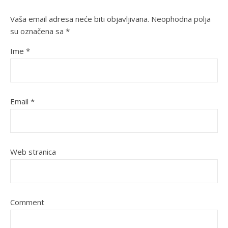
Vaša email adresa neće biti objavljivana.
Neophodna polja
su označena sa
*
Ime
*
Email
*
Web stranica
Comment