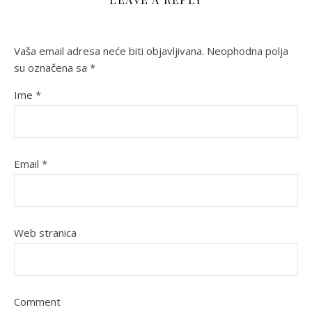
Vaša email adresa neće biti objavljivana.
Neophodna polja
su označena sa
*
Ime
*
Email
*
Web stranica
Comment