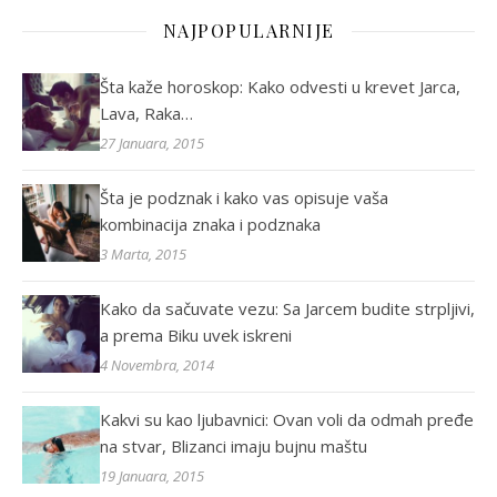
NAJPOPULARNIJE
Šta kaže horoskop: Kako odvesti u krevet Jarca,
Lava, Raka…
27 Januara, 2015
Šta je podznak i kako vas opisuje vaša
kombinacija znaka i podznaka
3 Marta, 2015
Kako da sačuvate vezu: Sa Jarcem budite strpljivi,
a prema Biku uvek iskreni
4 Novembra, 2014
Kakvi su kao ljubavnici: Ovan voli da odmah pređe
na stvar, Blizanci imaju bujnu maštu
19 Januara, 2015