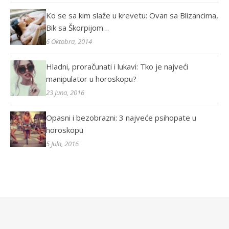
Ko se sa kim slaže u krevetu: Ovan sa Blizancima,
Bik sa Škorpijom…
6 Oktobra, 2014
Hladni, proračunati i lukavi: Tko je najveći
manipulator u horoskopu?
23 Juna, 2016
Opasni i bezobrazni: 3 najveće psihopate u
horoskopu
5 Jula, 2016