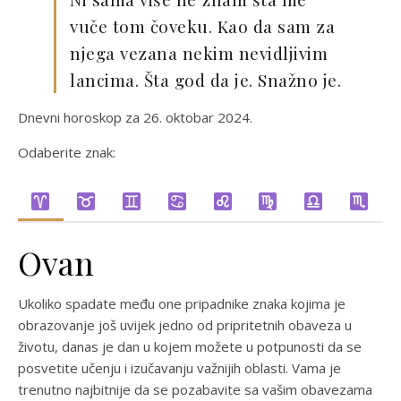
vuče tom čoveku. Kao da sam za
njega vezana nekim nevidljivim
lancima. Šta god da je. Snažno je.
Dnevni horoskop za 26. oktobar 2024.
Odaberite znak:
Ovan
Ukoliko spadate među one pripadnike znaka kojima je
obrazovanje još uvijek jedno od pripritetnih obaveza u
životu, danas je dan u kojem možete u potpunosti da se
posvetite učenju i izučavanju važnijih oblasti. Vama je
trenutno najbitnije da se pozabavite sa vašim obavezama