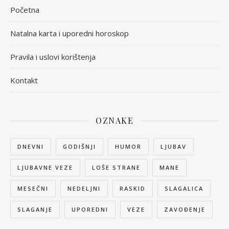
Početna
Natalna karta i uporedni horoskop
Pravila i uslovi korištenja
Kontakt
OZNAKE
DNEVNI
GODIŠNJI
HUMOR
LJUBAV
LJUBAVNE VEZE
LOŠE STRANE
MANE
MESEČNI
NEDELJNI
RASKID
SLAGALICA
SLAGANJE
UPOREDNI
VEZE
ZAVOĐENJE