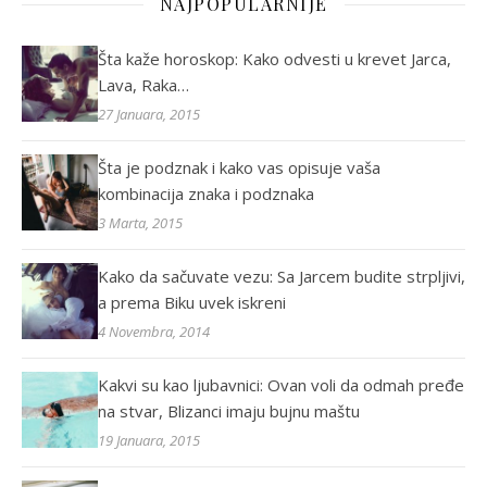
NAJPOPULARNIJE
Šta kaže horoskop: Kako odvesti u krevet Jarca,
Lava, Raka…
27 Januara, 2015
Šta je podznak i kako vas opisuje vaša
kombinacija znaka i podznaka
3 Marta, 2015
Kako da sačuvate vezu: Sa Jarcem budite strpljivi,
a prema Biku uvek iskreni
4 Novembra, 2014
Kakvi su kao ljubavnici: Ovan voli da odmah pređe
na stvar, Blizanci imaju bujnu maštu
19 Januara, 2015