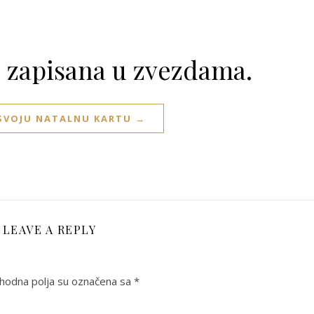
e zapisana u zvezdama.
 SVOJU NATALNU KARTU →
LEAVE A REPLY
odna polja su označena sa
*