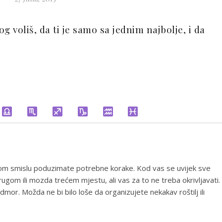
g voliš, da ti je samo sa jednim najbolje, i da
tom smislu poduzimate potrebne korake. Kod vas se uvijek sve
gom ili mozda trećem mjestu, ali vas za to ne treba okrivljavati.
mor. Možda ne bi bilo loše da organizujete nekakav roštilj ili