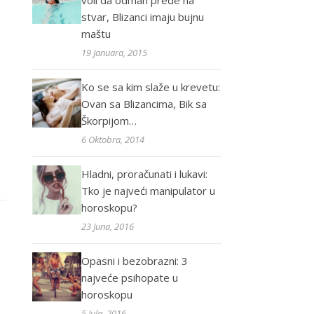
voli da odmah pređe na
stvar, Blizanci imaju bujnu
maštu
19 Januara, 2015
Ko se sa kim slaže u krevetu:
Ovan sa Blizancima, Bik sa
Škorpijom…
6 Oktobra, 2014
Hladni, proračunati i lukavi:
Tko je najveći manipulator u
horoskopu?
23 Juna, 2016
Opasni i bezobrazni: 3
najveće psihopate u
horoskopu
5 Jula, 2016