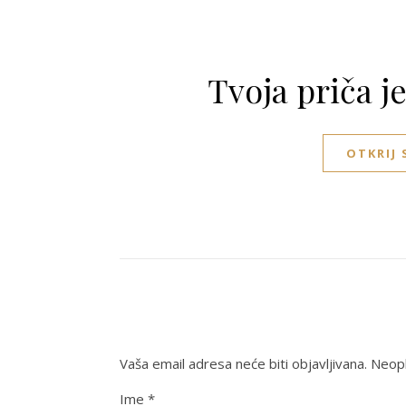
Tvoja priča j
OTKRIJ
Vaša email adresa neće biti objavljivana.
Neoph
Ime
*