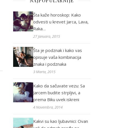
NAJPOPULARNIJE
Šta kaže horoskop: Kako
odvesti u krevet Jarca, Lava,
Raka…
27 Januara, 2015
Šta je podznak i kako vas
opisuje vaša kombinacija
znaka i podznaka
3 Marta, 2015
Kako da sačuvate vezu: Sa
Jarcem budite strpljivi, a
prema Biku uvek iskreni
4 Novembra, 2014
Kakvi su kao ljubavnici: Ovan