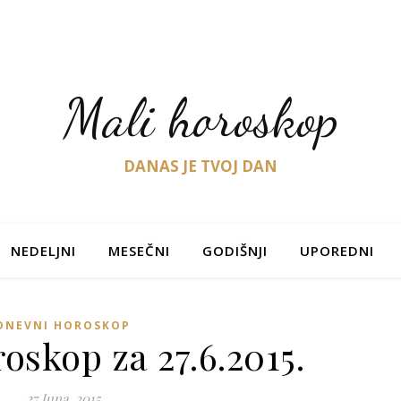
Mali horoskop
DANAS JE TVOJ DAN
NEDELJNI
MESEČNI
GODIŠNJI
UPOREDNI
DNEVNI HOROSKOP
oskop za 27.6.2015.
27 Juna, 2015