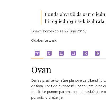
I onda shvatiš da samo jedno
bi tog jednog uvek izabrala.
Dnevni horoskop za 27. juni 2015.
Odaberite znak:
Ovan
Danas pravite konačne planove za vikend i u 
dešava u pet do dvanaest. Posao vam je na dru
Radili ste punom parom , pa sad zaslužujete od
porodično druženje.