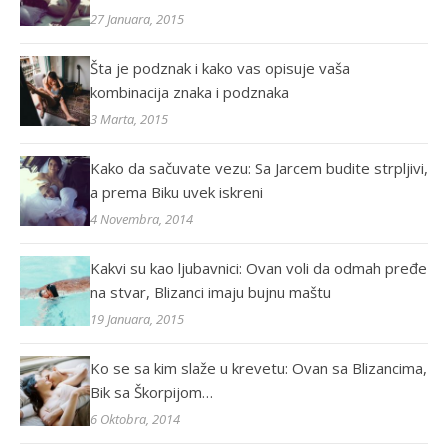
27 Januara, 2015
Šta je podznak i kako vas opisuje vaša
kombinacija znaka i podznaka
3 Marta, 2015
Kako da sačuvate vezu: Sa Jarcem budite strpljivi,
a prema Biku uvek iskreni
4 Novembra, 2014
Kakvi su kao ljubavnici: Ovan voli da odmah pređe
na stvar, Blizanci imaju bujnu maštu
19 Januara, 2015
Ko se sa kim slaže u krevetu: Ovan sa Blizancima,
Bik sa Škorpijom…
6 Oktobra, 2014