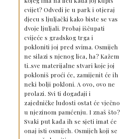
kojeg ima na licu kada joj kupiš
cvijet? Odvedi je u park i otjeraj
djecu s ljuljački kako biste se vas
dvoje ljuljali. Probaj iščupati
cvijeće s gradskog trga i
pokloniti joj pred svima. Osmijeh
ne silazi s njenog lica, ha? Kažem
ti..sve materijalne stvari koje joj
pokloniš proći će, zamijenit će ih
neki bolji pokloni. A ovo, ovo ne
prolazi. Svi ti događaji i
zajedničke ludosti ostat će vječno
u njezinom pamćenju. I znaš što?
Svaki put kada ih se sjeti imat će
onaj isti osmijeh. Osmijeh koji se