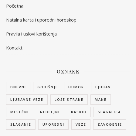
Početna
Natalna karta i uporedni horoskop
Pravila i uslovi korištenja
Kontakt
OZNAKE
DNEVNI
GODIŠNJI
HUMOR
LJUBAV
LJUBAVNE VEZE
LOŠE STRANE
MANE
MESEČNI
NEDELJNI
RASKID
SLAGALICA
SLAGANJE
UPOREDNI
VEZE
ZAVOĐENJE