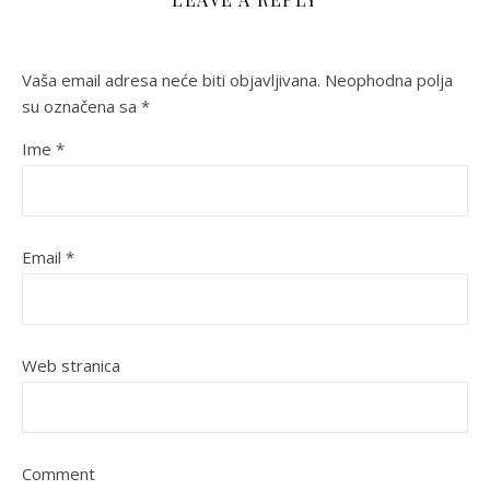
Vaša email adresa neće biti objavljivana.
Neophodna polja
su označena sa
*
Ime
*
Email
*
Web stranica
Comment