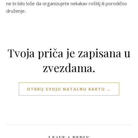
ne bi bilo loše da organizujete nekakav roštilj ili porodično
druženje.
Tvoja priča je zapisana u
zvezdama.
OTKRIJ SVOJU NATALNU KARTU →
LEAVE A REPLY