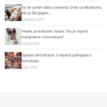
Ko se sa kim slaže u krevetu: Ovan sa Blizancima,
Bik sa Škorpijom…
6 Oktobra, 2014
Hladni, proračunati i lukavi: Tko je najveći
manipulator u horoskopu?
23 Juna, 2016
Opasni i bezobrazni: 3 najveće psihopate u
horoskopu
5 Jula, 2016