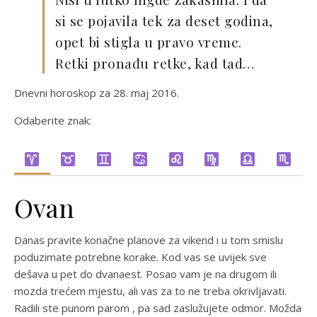
si se pojavila tek za deset godina,
opet bi stigla u pravo vreme.
Retki pronađu retke, kad tad…
Dnevni horoskop za 28. maj 2016.
Odaberite znak:
Ovan
Danas pravite konačne planove za vikend i u tom smislu
poduzimate potrebne korake. Kod vas se uvijek sve
dešava u pet do dvanaest. Posao vam je na drugom ili
mozda trećem mjestu, ali vas za to ne treba okrivljavati.
Radili ste punom parom , pa sad zaslužujete odmor. Možda