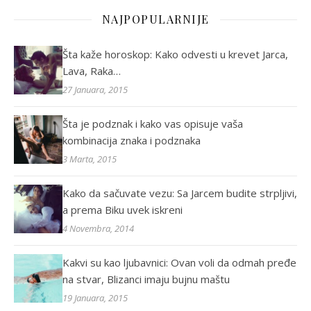
NAJPOPULARNIJE
Šta kaže horoskop: Kako odvesti u krevet Jarca,
Lava, Raka…
27 Januara, 2015
Šta je podznak i kako vas opisuje vaša
kombinacija znaka i podznaka
3 Marta, 2015
Kako da sačuvate vezu: Sa Jarcem budite strpljivi,
a prema Biku uvek iskreni
4 Novembra, 2014
Kakvi su kao ljubavnici: Ovan voli da odmah pređe
na stvar, Blizanci imaju bujnu maštu
19 Januara, 2015