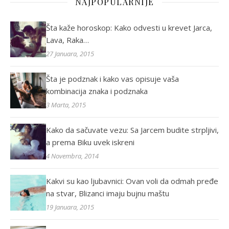
NAJPOPULARNIJE
Šta kaže horoskop: Kako odvesti u krevet Jarca,
Lava, Raka…
27 Januara, 2015
Šta je podznak i kako vas opisuje vaša
kombinacija znaka i podznaka
3 Marta, 2015
Kako da sačuvate vezu: Sa Jarcem budite strpljivi,
a prema Biku uvek iskreni
4 Novembra, 2014
Kakvi su kao ljubavnici: Ovan voli da odmah pređe
na stvar, Blizanci imaju bujnu maštu
19 Januara, 2015