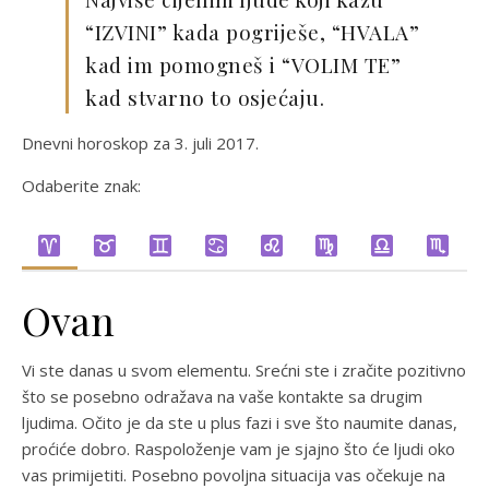
“IZVINI” kada pogriješe, “HVALA”
kad im pomogneš i “VOLIM TE”
kad stvarno to osjećaju.
Dnevni horoskop za 3. juli 2017.
Odaberite znak:
Ovan
Vi ste danas u svom elementu. Srećni ste i zračite pozitivno
što se posebno odražava na vaše kontakte sa drugim
ljudima. Očito je da ste u plus fazi i sve što naumite danas,
proćiće dobro. Raspoloženje vam je sjajno što će ljudi oko
vas primijetiti. Posebno povoljna situacija vas očekuje na