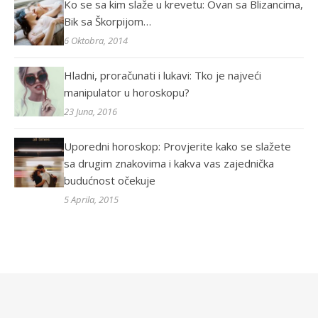
Ko se sa kim slaže u krevetu: Ovan sa Blizancima,
Bik sa Škorpijom…
6 Oktobra, 2014
Hladni, proračunati i lukavi: Tko je najveći
manipulator u horoskopu?
23 Juna, 2016
Uporedni horoskop: Provjerite kako se slažete
sa drugim znakovima i kakva vas zajednička
budućnost očekuje
5 Aprila, 2015