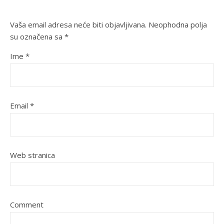
Vaša email adresa neće biti objavljivana.
Neophodna polja
su označena sa
*
Ime
*
Email
*
Web stranica
Comment