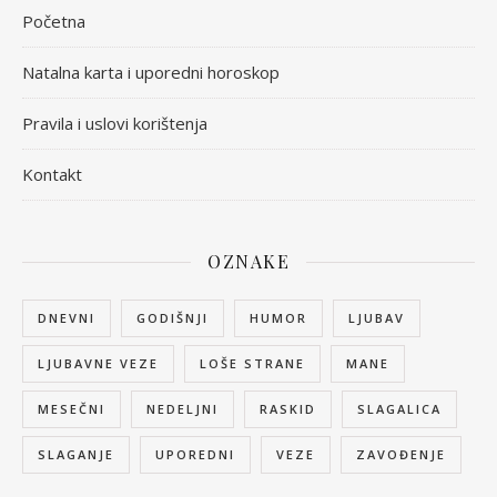
Početna
Natalna karta i uporedni horoskop
Pravila i uslovi korištenja
Kontakt
OZNAKE
DNEVNI
GODIŠNJI
HUMOR
LJUBAV
LJUBAVNE VEZE
LOŠE STRANE
MANE
MESEČNI
NEDELJNI
RASKID
SLAGALICA
SLAGANJE
UPOREDNI
VEZE
ZAVOĐENJE