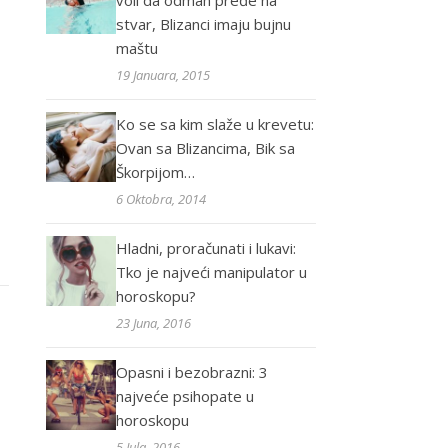
voli da odmah pređe na
stvar, Blizanci imaju bujnu
maštu
19 Januara, 2015
Ko se sa kim slaže u krevetu:
Ovan sa Blizancima, Bik sa
Škorpijom…
6 Oktobra, 2014
Hladni, proračunati i lukavi:
Tko je najveći manipulator u
horoskopu?
23 Juna, 2016
Opasni i bezobrazni: 3
najveće psihopate u
horoskopu
5 Jula, 2016