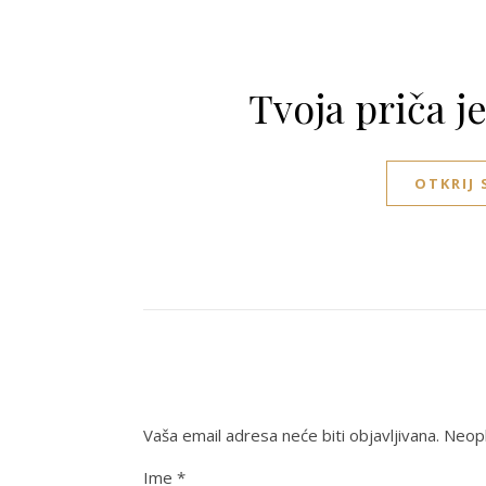
Tvoja priča j
OTKRIJ
Vaša email adresa neće biti objavljivana.
Neoph
Ime
*