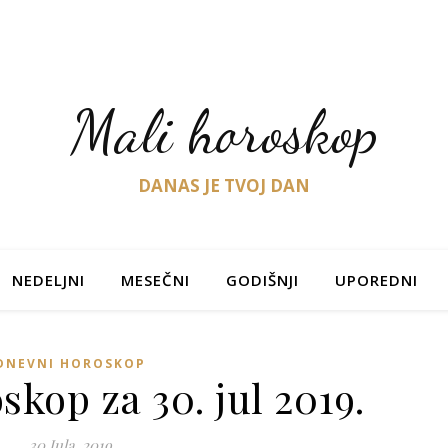
Mali horoskop
DANAS JE TVOJ DAN
NEDELJNI
MESEČNI
GODIŠNJI
UPOREDNI
DNEVNI HOROSKOP
kop za 30. jul 2019.
30 Jula, 2019