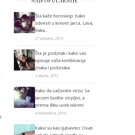
NAJPOPULARNIJE
Šta kaže horoskop: Kako
odvesti u krevet Jarca, Lava,
Raka…
27 Januara, 2015
Šta je podznak i kako vas
opisuje vaša kombinacija
znaka i podznaka
3 Marta, 2015
Kako da sačuvate vezu: Sa
Jarcem budite strpljivi, a
prema Biku uvek iskreni
4 Novembra, 2014
e
Kakvi su kao ljubavnici: Ovan