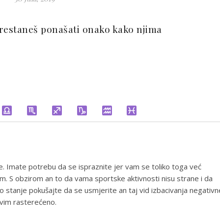
 prestaneš ponašati onako kako njima
e. Imate potrebu da se ispraznite jer vam se toliko toga već
. S obzirom an to da vama sportske aktivnosti nisu strane i da
o stanje pokušajte da se usmjerite an taj vid izbacivanja negativn
svim rasterećeno.