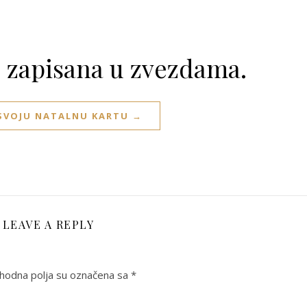
e zapisana u zvezdama.
 SVOJU NATALNU KARTU →
LEAVE A REPLY
odna polja su označena sa
*