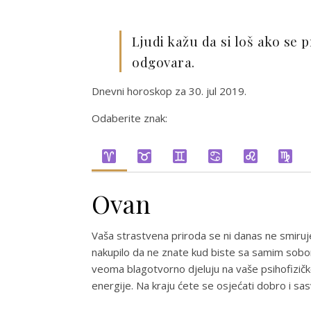
Ljudi kažu da si loš ako se
odgovara.
Dnevni horoskop za 30. jul 2019.
Odaberite znak:
Ovan
Vaša strastvena priroda se ni danas ne smiruj
nakupilo da ne znate kud biste sa samim sobom
veoma blagotvorno djeluju na vaše psihofizičk
energije. Na kraju ćete se osjećati dobro i sa