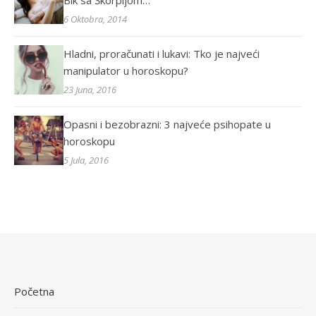
Bik sa Škorpijom…
6 Oktobra, 2014
Hladni, proračunati i lukavi: Tko je najveći
manipulator u horoskopu?
23 Juna, 2016
Opasni i bezobrazni: 3 najveće psihopate u
horoskopu
5 Jula, 2016
Početna