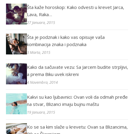
Šta kaže horoskop: Kako odvesti u krevet Jarca,
Lava, Raka…
27 Januara, 2015
Šta je podznak i kako vas opisuje vaša
kombinacija znaka i podznaka
3 Marta, 2015
Kako da sačuvate vezu: Sa Jarcem budite strpljivi,
a prema Biku uvek iskreni
4 Novembra, 2014
Kakvi su kao ljubavnici: Ovan voli da odmah pređe
na stvar, Blizanci imaju bujnu maštu
19 Januara, 2015
Ko se sa kim slaže u krevetu: Ovan sa Blizancima,