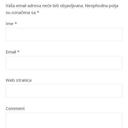
Vaša email adresa neće biti objavljivana.
Neophodna polja
su označena sa
*
Ime
*
Email
*
Web stranica
Comment