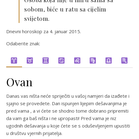
sobom, biće u ratu sa cijelim
svijetom.
Dnevni horoskop za 4. januar 2015.
Odaberite znak:
Ovan
Danas vas ništa neće spriječiti u vašoj namjeri da izađete i
sjajno se provedete. Dan ispunjen lijepim dešavanjima je
pred vama , a vi ćete se shodno tome dobrano pripremiti
da vam ga baš ništa i ne upropasti! Pred vama je niz
ugodnih dešavanja u koje ćete se s oduševljenjem upustiti
u društvu vjernih prijatelja.