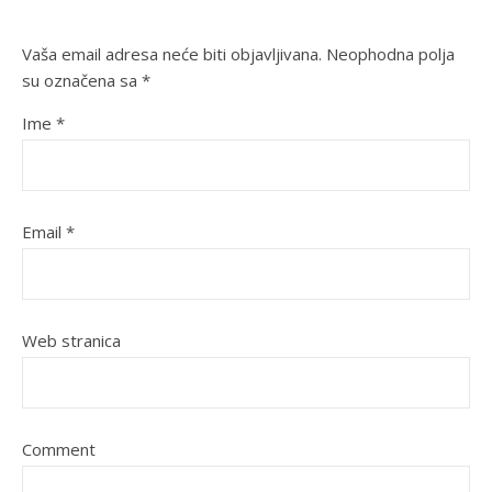
Vaša email adresa neće biti objavljivana.
Neophodna polja
su označena sa
*
Ime
*
Email
*
Web stranica
Comment