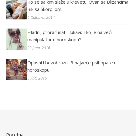
Ko se sa kim slaže u krevetu: Ovan sa Blizancima,
Bik sa Škorpijom…
6 Oktobra, 2014
Hladni, proračunati i lukavi: Tko je najveći
manipulator u horoskopu?
23 Juna, 2016
Opasni i bezobrazni: 3 najveće psihopate u
horoskopu
5 Jula, 2016
Početna