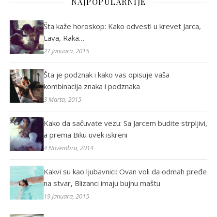
NAJPOPULARNIJE
Šta kaže horoskop: Kako odvesti u krevet Jarca,
Lava, Raka…
27 Januara, 2015
Šta je podznak i kako vas opisuje vaša
kombinacija znaka i podznaka
3 Marta, 2015
Kako da sačuvate vezu: Sa Jarcem budite strpljivi,
a prema Biku uvek iskreni
4 Novembra, 2014
Kakvi su kao ljubavnici: Ovan voli da odmah pređe
na stvar, Blizanci imaju bujnu maštu
19 Januara, 2015