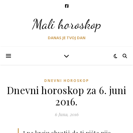
Mali horoskop
DANAS JE TVOJ DAN
DNEVNI HOROSKOP
Dnevni horoskop za 6. juni
2016.
6 Juna, 2016
I na kraju shvatiš da ti ništa nije