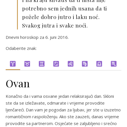
potrebno sem jednih usana da ti
požele dobro jutro i laku noć.
Svakog jutra i svake noći.
Dnevni horoskop za 6. juni 2016.
Odaberite znak:
Ovan
Konačno da i vama osvane jedan relaksirajući dan. Skloni
ste da se izležavate, odmarate i vrijeme provodite
ljenčareći. Dan vam je pogodan za ljubav, jer ste u izuzetno
romantičnom raspoloženju. Ako ste zauzeti, danas vrijeme
provodite sa partnerom. Osjećate se zaljubljeno i srećno