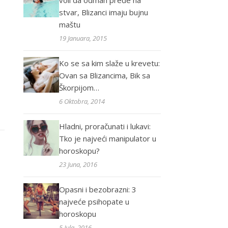
voli da odmah pređe na
stvar, Blizanci imaju bujnu
maštu
19 Januara, 2015
Ko se sa kim slaže u krevetu:
Ovan sa Blizancima, Bik sa
Škorpijom…
6 Oktobra, 2014
Hladni, proračunati i lukavi:
Tko je najveći manipulator u
horoskopu?
23 Juna, 2016
Opasni i bezobrazni: 3
najveće psihopate u
horoskopu
5 Jula, 2016