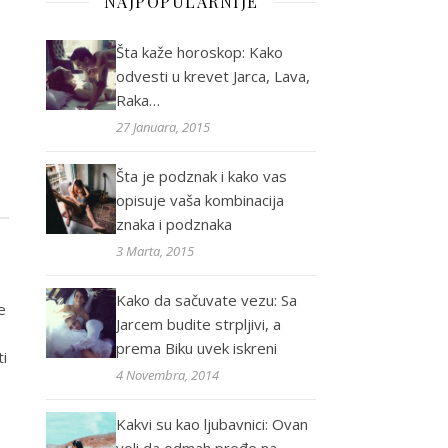
NAJPOPULARNIJE
Šta kaže horoskop: Kako
odvesti u krevet Jarca, Lava,
Raka…
27 Januara, 2015
Šta je podznak i kako vas
opisuje vaša kombinacija
znaka i podznaka
3 Marta, 2015
Kako da sačuvate vezu: Sa
e
Jarcem budite strpljivi, a
prema Biku uvek iskreni
ti
4 Novembra, 2014
Kakvi su kao ljubavnici: Ovan