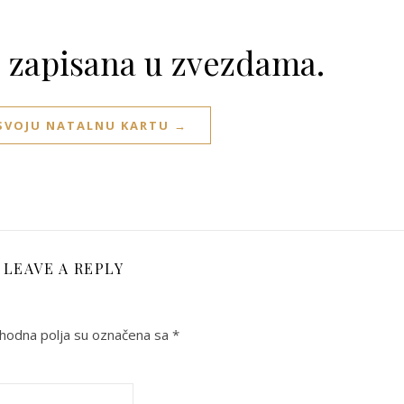
e zapisana u zvezdama.
 SVOJU NATALNU KARTU →
LEAVE A REPLY
odna polja su označena sa
*