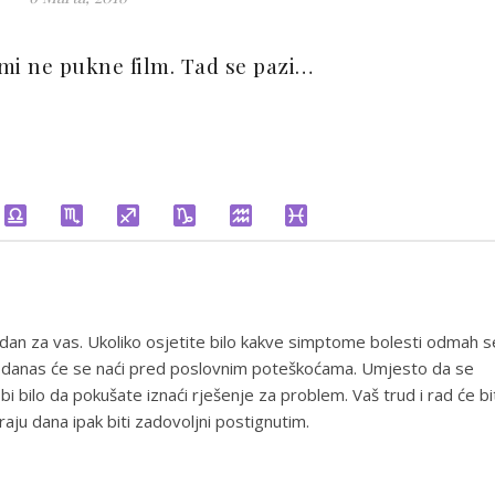
mi ne pukne film. Tad se pazi…
ji dan za vas. Ukoliko osjetite bilo kakve simptome bolesti odmah s
aka danas će se naći pred poslovnim poteškoćama. Umjesto da se
 bilo da pokušate iznaći rješenje za problem. Vaš trud i rad će bi
ju dana ipak biti zadovoljni postignutim.