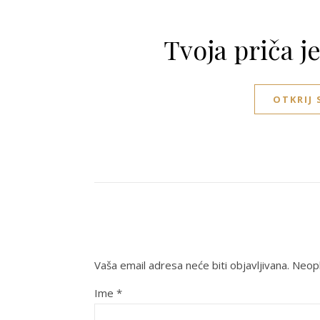
Tvoja priča j
OTKRIJ
Vaša email adresa neće biti objavljivana.
Neoph
Ime
*