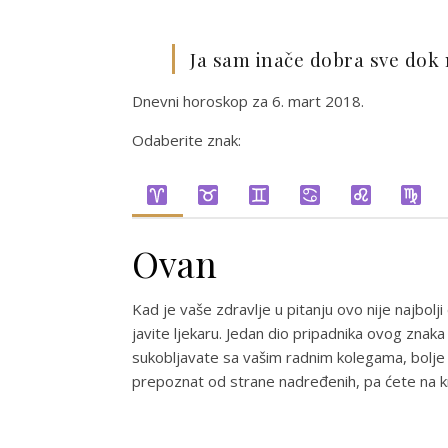
Ja sam inače dobra sve dok 
Dnevni horoskop za 6. mart 2018.
Odaberite znak:
Ovan
Kad je vaše zdravlje u pitanju ovo nije najbol
javite ljekaru. Jedan dio pripadnika ovog zn
sukobljavate sa vašim radnim kolegama, bolje bi
prepoznat od strane nadređenih, pa ćete na kra