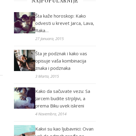
NAJPOPULARNIJE
Šta kaže horoskop: Kako
odvesti u krevet Jarca, Lava,
Raka…
27 Januara, 2015
Šta je podznak i kako vas
opisuje vaša kombinacija
znaka i podznaka
3 Marta, 2015
Kako da sačuvate vezu: Sa
Jarcem budite strpljivi, a
prema Biku uvek iskreni
4 Novembra, 2014
Kakvi su kao ljubavnici: Ovan