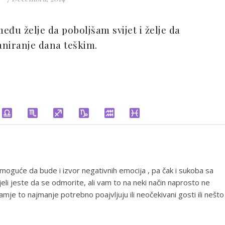
đu želje da poboljšam svijet i želje da
aniranje dana teškim.
 moguće da bude i izvor negativnih emocija , pa čak i sukoba sa
ljeli jeste da se odmorite, ali vam to na neki način naprosto ne
mje to najmanje potrebno poajvljuju ili neočekivani gosti ili nešto