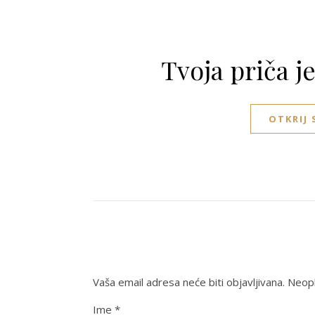
Tvoja priča j
OTKRIJ
Vaša email adresa neće biti objavljivana.
Neoph
Ime
*