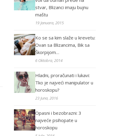
voli da odmah pređe na
stvar, Blizanci imaju bujnu
maštu
19 Januara, 2015
Ko se sa kim slaže u krevetu:
Ovan sa Blizancima, Bik sa
Škorpijom…
6 Oktobra, 2014
Hladni, proračunati i lukavi:
Tko je najveći manipulator u
horoskopu?
23 Juna, 2016
Opasni i bezobrazni: 3
najveće psihopate u
horoskopu
5 Jula, 2016