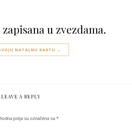
e zapisana u zvezdama.
 SVOJU NATALNU KARTU →
LEAVE A REPLY
odna polja su označena sa
*