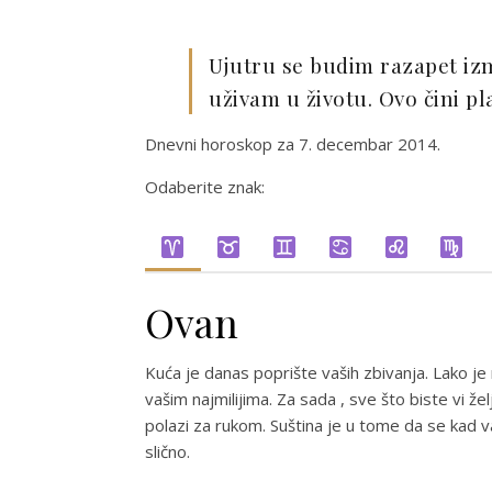
Ujutru se budim razapet izme
uživam u životu. Ovo čini pl
Dnevni horoskop za 7. decembar 2014.
Odaberite znak:
Ovan
Kuća je danas poprište vaših zbivanja. Lako je
vašim najmilijima. Za sada , sve što biste vi že
polazi za rukom. Suština je u tome da se kad va
slično.