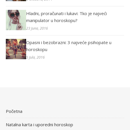
Hladni, proračunati i lukavi: Tko je najveći
manipulator u horoskopu?
23 Juna, 2016
Opasni i bezobrazni: 3 najveće psihopate u
horoskopu
5 Jula, 2016
Početna
Natalna karta i uporedni horoskop