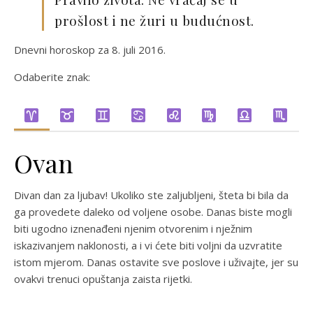
prošlost i ne žuri u budućnost.
Dnevni horoskop za 8. juli 2016.
Odaberite znak:
Ovan
Divan dan za ljubav! Ukoliko ste zaljubljeni, šteta bi bila da
ga provedete daleko od voljene osobe. Danas biste mogli
biti ugodno iznenađeni njenim otvorenim i nježnim
iskazivanjem naklonosti, a i vi ćete biti voljni da uzvratite
istom mjerom. Danas ostavite sve poslove i uživajte, jer su
ovakvi trenuci opuštanja zaista rijetki.