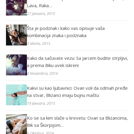
Lava, Raka…
27 Januara, 2015
Šta je podznak i kako vas opisuje vaša
kombinacija znaka i podznaka
3 Marta, 2015
Kako da sačuvate vezu: Sa Jarcem budite strpljivi,
a prema Biku uvek iskreni
4 Novembra, 2014
Kakvi su kao ljubavnici: Ovan voli da odmah pređe
na stvar, Blizanci imaju bujnu maštu
19 Januara, 2015
Ko se sa kim slaže u krevetu: Ovan sa Blizancima,
Bik sa Škorpijom…
6 Oktobra, 2014