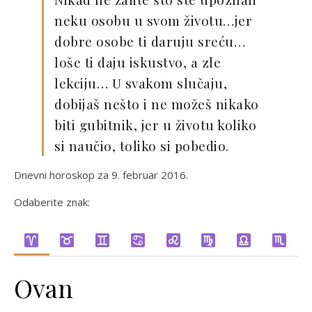
neku osobu u svom životu…jer
dobre osobe ti daruju sreću…
loše ti daju iskustvo, a zle
lekciju… U svakom slučaju,
dobijaš nešto i ne možeš nikako
biti gubitnik, jer u životu koliko
si naučio, toliko si pobedio.
Dnevni horoskop za 9. februar 2016.
Odaberite znak:
Ovan