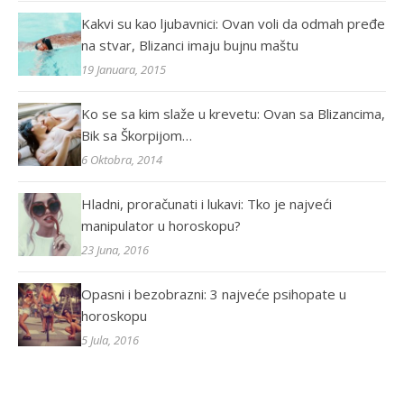
Kakvi su kao ljubavnici: Ovan voli da odmah pređe
na stvar, Blizanci imaju bujnu maštu
19 Januara, 2015
Ko se sa kim slaže u krevetu: Ovan sa Blizancima,
Bik sa Škorpijom…
6 Oktobra, 2014
Hladni, proračunati i lukavi: Tko je najveći
manipulator u horoskopu?
23 Juna, 2016
Opasni i bezobrazni: 3 najveće psihopate u
horoskopu
5 Jula, 2016