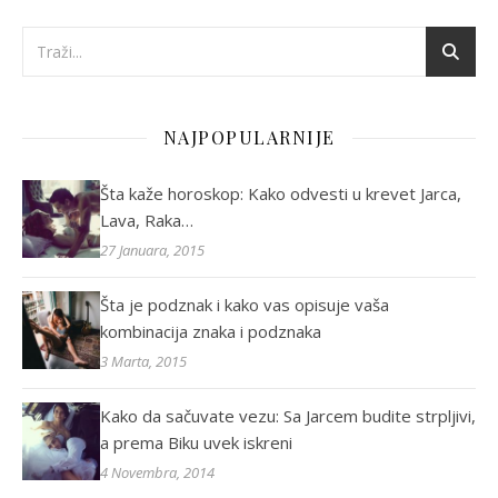
NAJPOPULARNIJE
Šta kaže horoskop: Kako odvesti u krevet Jarca,
Lava, Raka…
27 Januara, 2015
Šta je podznak i kako vas opisuje vaša
kombinacija znaka i podznaka
3 Marta, 2015
Kako da sačuvate vezu: Sa Jarcem budite strpljivi,
a prema Biku uvek iskreni
4 Novembra, 2014