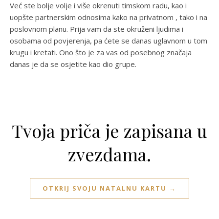
Već ste bolje volje i više okrenuti timskom radu, kao i
uopšte partnerskim odnosima kako na privatnom , tako i na
poslovnom planu. Prija vam da ste okruženi ljudima i
osobama od povjerenja, pa ćete se danas uglavnom u tom
krugu i kretati. Ono što je za vas od posebnog značaja
danas je da se osjetite kao dio grupe.
Tvoja priča je zapisana u
zvezdama.
OTKRIJ SVOJU NATALNU KARTU →