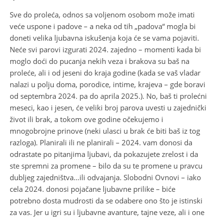
Sve do proleća, odnos sa voljenom osobom može imati
veće uspone i padove – a neka od tih „padova“ mogla bi
doneti velika ljubavna iskušenja koja će se vama pojaviti.
Neće svi parovi izgurati 2024. zajedno – momenti kada bi
moglo doći do pucanja nekih veza i brakova su baš na
proleće, ali i od jeseni do kraja godine (kada se vaš vladar
nalazi u polju doma, porodice, intime, krajeva – gde boravi
od septembra 2024. pa do aprila 2025.). No, baš ti prolećni
meseci, kao i jesen, će veliki broj parova uvesti u zajednički
život ili brak, a tokom ove godine očekujemo i
mnogobrojne prinove (neki ulasci u brak će biti baš iz tog
razloga). Planirali ili ne planirali – 2024. vam donosi da
odrastate po pitanjima ljubavi, da pokazujete zrelost i da
ste spremni za promene – bilo da su te promene u pravcu
dubljeg zajedništva…ili odvajanja. Slobodni Ovnovi – iako
cela 2024. donosi pojačane ljubavne prilike – biće
potrebno dosta mudrosti da se odabere ono što je istinski
za vas. Jer u igri su i ljubavne avanture, tajne veze, ali i one