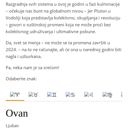
Razgradnja svih sistema u ovoj je godini u fazi kulminacije
– očekuje nas bunt na globalnom nivou – Jer Pluton u
Vodoliji koja predstavlja kolektivno, okupljanja i revoluciju
– govori o suštinskoj promeni koja ne može proći bez
kolektivnog udruživanja i ultimativne pobune.
Da, svet se menja – ne može se ta promena završiti u
2024. – na to ne računajte, ali će ona u narednoj godini biti
nagla i uzburkana.
Pa, neka nam je sa srećom!
Odaberite znak:
Ovan
Ljubav