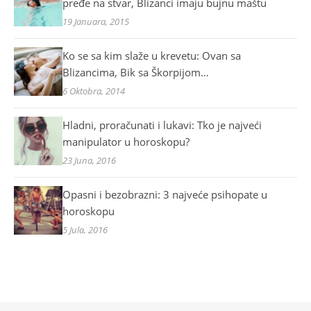
pređe na stvar, Blizanci imaju bujnu maštu
19 Januara, 2015
Ko se sa kim slaže u krevetu: Ovan sa
Blizancima, Bik sa Škorpijom…
6 Oktobra, 2014
Hladni, proračunati i lukavi: Tko je najveći
manipulator u horoskopu?
23 Juna, 2016
Opasni i bezobrazni: 3 najveće psihopate u
horoskopu
5 Jula, 2016