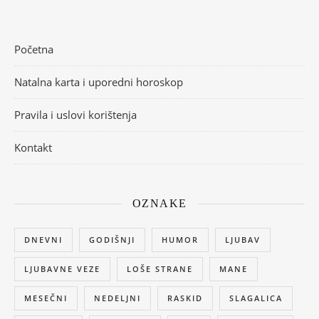
Početna
Natalna karta i uporedni horoskop
Pravila i uslovi korištenja
Kontakt
OZNAKE
DNEVNI
GODIŠNJI
HUMOR
LJUBAV
LJUBAVNE VEZE
LOŠE STRANE
MANE
MESEČNI
NEDELJNI
RASKID
SLAGALICA