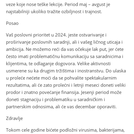
veze koje nose teške lekcije. Period maj – avgust je
najstabilniji ukoliko tražite ozbiljnost i trajnost.
Posao
Vaš poslovni prioritet u 2024. jeste ostvarivanje i
proširivanje poslovnih saradnji, ali i vašeg ličnog uticaja i
ambicija. Ne možemo reći da vas očekuje lak put, jer ćete
često imati problematičnu komunikaciju sa saradnicima i
klijentima, te odlaganje dogovora. Velike aktivnosti
usmerene su ka drugim tržištima i inostranstvu. Do ulaska
u proleće nećete moći da se pohvalite spektakularnim
rezultatima, ali će zato prolećni i letnji meseci doneti veliki
prodor i znatno povećanje finansija. Jesenji period može
doneti stagnaciju i problematiku u saradničkim i
partnerskim odnosima, ali će vas decembar oporaviti.
Zdravlje
Tokom cele godine bićete podložni virusima, bakterijama,