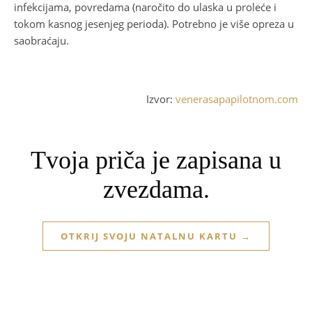
infekcijama, povredama (naročito do ulaska u proleće i
tokom kasnog jesenjeg perioda). Potrebno je više opreza u
saobraćaju.
Izvor:
venerasapapilotnom.com
Tvoja priča je zapisana u
zvezdama.
OTKRIJ SVOJU NATALNU KARTU →