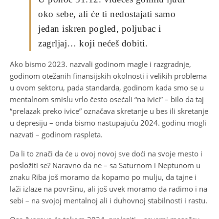
oko sebe, ali će ti nedostajati samo
jedan iskren pogled, poljubac i
zagrljaj… koji nećeš dobiti.
Ako bismo 2023. nazvali godinom magle i razgradnje,
godinom otežanih finansijskih okolnosti i velikih problema
u ovom sektoru, pada standarda, godinom kada smo se u
mentalnom smislu vrlo često osećali “na ivici” – bilo da taj
“prelazak preko ivice” označava skretanje u bes ili skretanje
u depresiju – onda bismo nastupajuću 2024. godinu mogli
nazvati – godinom raspleta.
Da li to znači da će u ovoj novoj sve doći na svoje mesto i
posložiti se? Naravno da ne – sa Saturnom i Neptunom u
znaku Riba još moramo da kopamo po mulju, da tajne i
laži izlaze na površinu, ali još uvek moramo da radimo i na
sebi – na svojoj mentalnoj ali i duhovnoj stabilnosti i rastu.