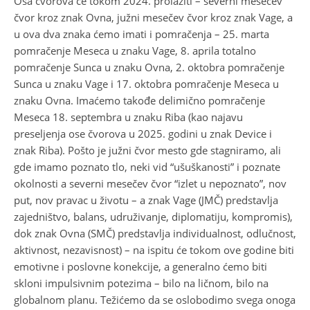
Osa čvorova će tokom 2024. prolaziti – severni mesečev
čvor kroz znak Ovna, južni mesečev čvor kroz znak Vage, a
u ova dva znaka ćemo imati i pomračenja – 25. marta
pomračenje Meseca u znaku Vage, 8. aprila totalno
pomračenje Sunca u znaku Ovna, 2. oktobra pomračenje
Sunca u znaku Vage i 17. oktobra pomračenje Meseca u
znaku Ovna. Imaćemo takođe delimično pomračenje
Meseca 18. septembra u znaku Riba (kao najavu
preseljenja ose čvorova u 2025. godini u znak Device i
znak Riba). Pošto je južni čvor mesto gde stagniramo, ali
gde imamo poznato tlo, neki vid “ušuškanosti” i poznate
okolnosti a severni mesečev čvor “izlet u nepoznato”, nov
put, nov pravac u životu – a znak Vage (JMČ) predstavlja
zajedništvo, balans, udruživanje, diplomatiju, kompromis),
dok znak Ovna (SMČ) predstavlja individualnost, odlučnost,
aktivnost, nezavisnost) – na ispitu će tokom ove godine biti
emotivne i poslovne konekcije, a generalno ćemo biti
skloni impulsivnim potezima – bilo na ličnom, bilo na
globalnom planu. Težićemo da se oslobodimo svega onoga