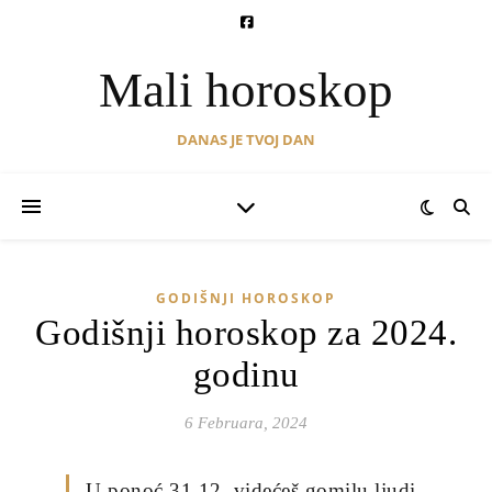
Mali horoskop
DANAS JE TVOJ DAN
GODIŠNJI HOROSKOP
Godišnji horoskop za 2024.
godinu
6 Februara, 2024
U ponoć 31.12. videćeš gomilu ljudi