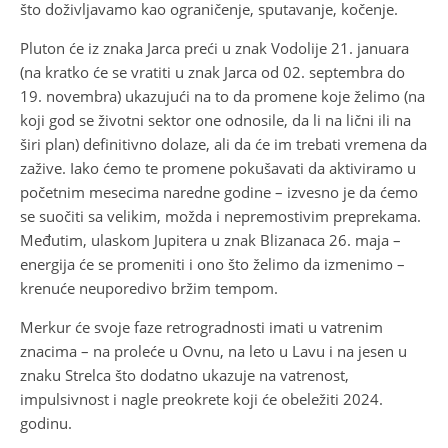
što doživljavamo kao ograničenje, sputavanje, kočenje.
Pluton će iz znaka Jarca preći u znak Vodolije 21. januara
(na kratko će se vratiti u znak Jarca od 02. septembra do
19. novembra) ukazujući na to da promene koje želimo (na
koji god se životni sektor one odnosile, da li na lični ili na
širi plan) definitivno dolaze, ali da će im trebati vremena da
zažive. Iako ćemo te promene pokušavati da aktiviramo u
početnim mesecima naredne godine – izvesno je da ćemo
se suočiti sa velikim, možda i nepremostivim preprekama.
Međutim, ulaskom Jupitera u znak Blizanaca 26. maja –
energija će se promeniti i ono što želimo da izmenimo –
krenuće neuporedivo bržim tempom.
Merkur će svoje faze retrogradnosti imati u vatrenim
znacima – na proleće u Ovnu, na leto u Lavu i na jesen u
znaku Strelca što dodatno ukazuje na vatrenost,
impulsivnost i nagle preokrete koji će obeležiti 2024.
godinu.