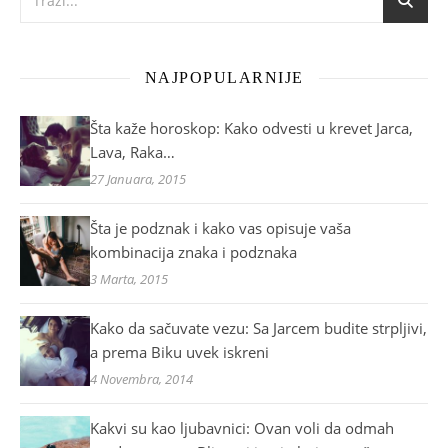
NAJPOPULARNIJE
Šta kaže horoskop: Kako odvesti u krevet Jarca,
Lava, Raka…
27 Januara, 2015
Šta je podznak i kako vas opisuje vaša
kombinacija znaka i podznaka
3 Marta, 2015
Kako da sačuvate vezu: Sa Jarcem budite strpljivi,
a prema Biku uvek iskreni
4 Novembra, 2014
Kakvi su kao ljubavnici: Ovan voli da odmah