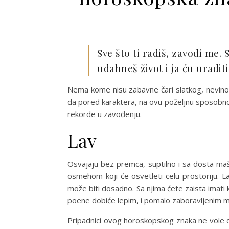
Sve što ti radiš, zavodi me.
udahneš život i ja ću uraditi
Nema kome nisu zabavne čari slatkog, nevinog 
da pored karaktera, na ovu poželjnu sposobnos
rekorde u zavođenju.
Lav
Osvajaju bez premca, suptilno i sa dosta ma
osmehom koji će osvetleti celu prostoriju. L
može biti dosadno. Sa njima ćete zaista imati 
poene dobiće lepim, i pomalo zaboravljenim m
Pripadnici ovog horoskopskog znaka ne vole d