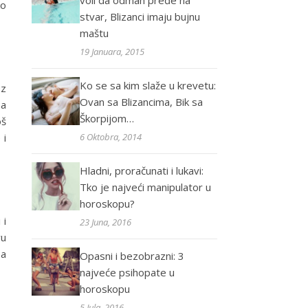
voli da odmah pređe na
ko
stvar, Blizanci imaju bujnu
maštu
19 Januara, 2015
Ko se sa kim slaže u krevetu:
ez
Ovan sa Blizancima, Bik sa
na
Škorpijom…
oš
 i
6 Oktobra, 2014
Hladni, proračunati i lukavi:
Tko je najveći manipulator u
horoskopu?
 i
23 Juna, 2016
vu
sa
Opasni i bezobrazni: 3
najveće psihopate u
horoskopu
5 Jula, 2016