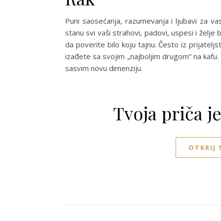
Puni saosećanja, razumevanja i ljubavi za v
stanu svi vaši strahovi, padovi, uspesi i želje
da poverite bilo koju tajnu. Često iz prijatelj
izađete sa svojim „najboljim drugom” na kafu
sasvim novu dimenziju.
Tvoja priča j
OTKRIJ