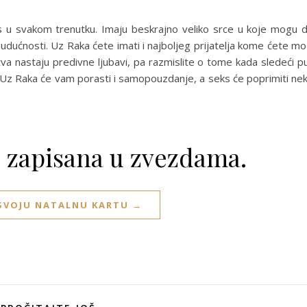
as u svakom trenutku. Imaju beskrajno veliko srce u koje mogu 
 budućnosti. Uz Raka ćete imati i najboljeg prijatelja kome ćete mo
stva nastaju predivne ljubavi, pa razmislite o tome kada sledeći p
. Uz Raka će vam porasti i samopouzdanje, a seks će poprimiti ne
e zapisana u zvezdama.
 SVOJU NATALNU KARTU →