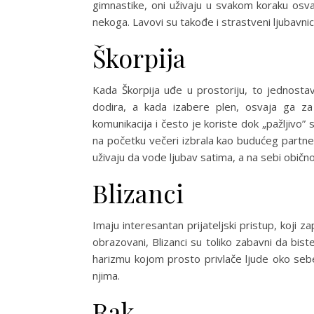
gimnastike, oni uživaju u svakom koraku osva
nekoga. Lavovi su takođe i strastveni ljubavnic
Škorpija
Kada Škorpija uđe u prostoriju, to jednost
dodira, a kada izabere plen, osvaja ga za
komunikacija i često je koriste dok „pažljivo” s
na početku večeri izbrala kao budućeg partner
uživaju da vode ljubav satima, a na sebi obično
Blizanci
Imaju interesantan prijateljski pristup, koji 
obrazovani, Blizanci su toliko zabavni da bis
harizmu kojom prosto privlače ljude oko sebe,
njima.
Rak