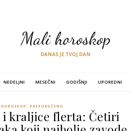
Mali horoskop
DANAS JE TVOJ DAN
NEDELJNI
MESEČNI
GODIŠNJI
UPOREDNI
,
I HOROSKOP
PREPORUČENO
i kraljice flerta: Četiri
ka koji najbolje zavode