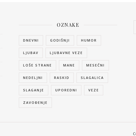
OZNAKE
DNEVNI
GODIŠNJI
HUMOR
LJUBAV
LJUBAVNE VEZE
LOŠE STRANE
MANE
MESEČNI
NEDELJNI
RASKID
SLAGALICA
SLAGANJE
UPOREDNI
VEZE
ZAVOĐENJE
C