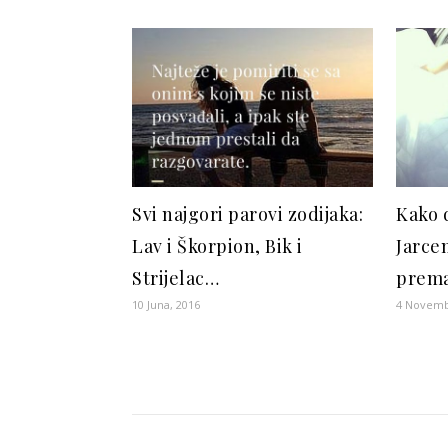
Svi najgori parovi zodijaka:
Kako 
Lav i Škorpion, Bik i
Jarcem
Strijelac…
prema
10 Juna, 2016
4 Novemb