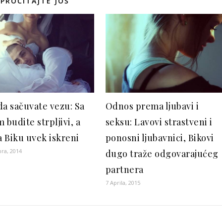
PROČITAJTE JOŠ
da sačuvate vezu: Sa
Odnos prema ljubavi i
 budite strpljivi, a
seksu: Lavovi strastveni i
 Biku uvek iskreni
ponosni ljubavnici, Bikovi
ra, 2014
dugo traže odgovarajućeg
partnera
7 Aprila, 2015