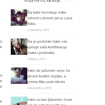
NAJPOPULARNIJE
Šta kaže horoskop: Kako
odvesti u krevet Jarca, Lava,
Raka…
27 Januara, 2015
žu
Šta je podznak i kako vas
ve
opisuje vaša kombinacija
znaka i podznaka
3 Marta, 2015
Kako da sačuvate vezu: Sa
sa
Jarcem budite strpljivi, a
ne
prema Biku uvek iskreni
ne
4 Novembra, 2014
Kakvi su kao ljubavnici: Ovan
ke