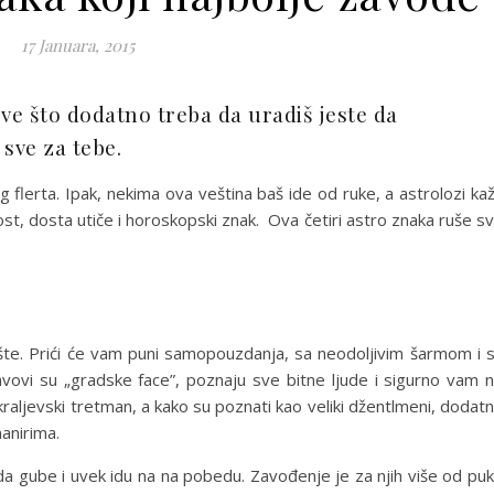
17 Januara, 2015
 Sve što dodatno treba da uradiš jeste da
 sve za tebe.
flerta. Ipak, nekima ova veština baš ide od ruke, a astrolozi ka
t, dosta utiče i horoskopski znak. Ova četiri astro znaka ruše s
šte. Prići će vam puni samopouzdanja, sa neodoljivim šarmom i 
avovi su „gradske face”, poznaju sve bitne ljude i sigurno vam 
kraljevski tretman, a kako su poznati kao veliki džentlmeni, dodat
anirima.
a gube i uvek idu na na pobedu. Zavođenje je za njih više od pu