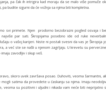
janja, pa čak ih intrigira kad moraju da se malo više pomuče o
i, pa budite sigurni da će vožnja sa njima biti kompletna.
avno svi primete. Njen prodorno bezobrazni pogled osvaja i b
 najviše par sati. Škropijama posebno ide od ruke neverbal
lušaju o vašoj karijeri. Niste ni postali svesni da vas je Škropija j
a, a već ste se našli u njenom zagrljaju. U krevetu su perverzne
 imaju zavodljiv i skup veš.
zapravo, skoro uvek završava posao. Duhoviti, veoma šarmantni, ali
te mogli satima da provedete u ćaskanju sa njima. Imaju neodolji
 veoma su pozitivni i uljudni i nikada vam neće biti neprijatno 