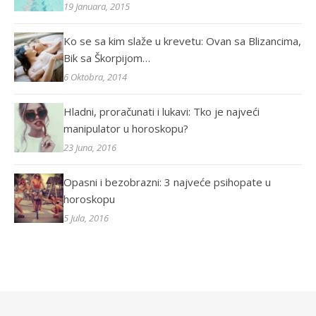
19 Januara, 2015
Ko se sa kim slaže u krevetu: Ovan sa Blizancima,
Bik sa Škorpijom…
6 Oktobra, 2014
Hladni, proračunati i lukavi: Tko je najveći
manipulator u horoskopu?
23 Juna, 2016
Opasni i bezobrazni: 3 najveće psihopate u
horoskopu
5 Jula, 2016