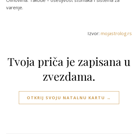
Ovnovima. Takođe – osetljivost stomaka I sistema za
varenje.
Izvor:
mojastrolog.rs
Tvoja priča je zapisana u
zvezdama.
OTKRIJ SVOJU NATALNU KARTU →