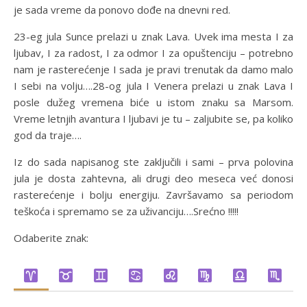
je sada vreme da ponovo dođe na dnevni red.
23-eg jula Sunce prelazi u znak Lava. Uvek ima mesta I za
ljubav, I za radost, I za odmor I za opuštenciju – potrebno
nam je rasterećenje I sada je pravi trenutak da damo malo
I sebi na volju….28-og jula I Venera prelazi u znak Lava I
posle dužeg vremena biće u istom znaku sa Marsom.
Vreme letnjih avantura I ljubavi je tu – zaljubite se, pa koliko
god da traje….
Iz do sada napisanog ste zaključili i sami – prva polovina
jula je dosta zahtevna, ali drugi deo meseca već donosi
rasterećenje i bolju energiju. Završavamo sa periodom
teškoća i spremamo se za uživanciju….Srećno !!!!!
Odaberite znak: