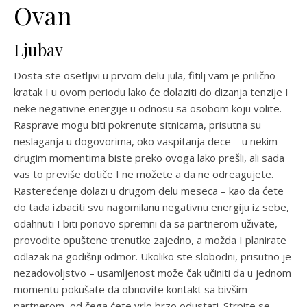
Ovan
Ljubav
Dosta ste osetljivi u prvom delu jula, fitilj vam je prilično
kratak I u ovom periodu lako će dolaziti do dizanja tenzije I
neke negativne energije u odnosu sa osobom koju volite.
Rasprave mogu biti pokrenute sitnicama, prisutna su
neslaganja u dogovorima, oko vaspitanja dece – u nekim
drugim momentima biste preko ovoga lako prešli, ali sada
vas to previše dotiče I ne možete a da ne odreagujete.
Rasterećenje dolazi u drugom delu meseca – kao da ćete
do tada izbaciti svu nagomilanu negativnu energiju iz sebe,
odahnuti I biti ponovo spremni da sa partnerom uživate,
provodite opuštene trenutke zajedno, a možda I planirate
odlazak na godišnji odmor. Ukoliko ste slobodni, prisutno je
nezadovoljstvo – usamljenost može čak učiniti da u jednom
momentu pokušate da obnovite kontakt sa bivšim
partnerom, od čega ćete vrlo brzo odustati. Strpite se –