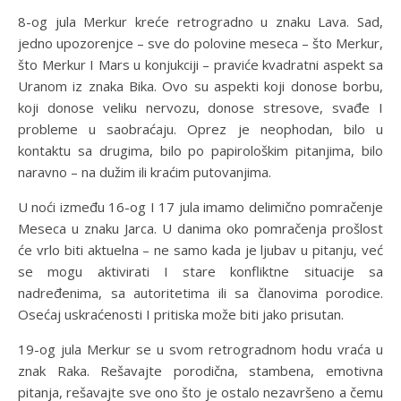
8-og jula Merkur kreće retrogradno u znaku Lava. Sad,
jedno upozorenjce – sve do polovine meseca – što Merkur,
što Merkur I Mars u konjukciji – praviće kvadratni aspekt sa
Uranom iz znaka Bika. Ovo su aspekti koji donose borbu,
koji donose veliku nervozu, donose stresove, svađe I
probleme u saobraćaju. Oprez je neophodan, bilo u
kontaktu sa drugima, bilo po papirološkim pitanjima, bilo
naravno – na dužim ili kraćim putovanjima.
U noći između 16-og I 17 jula imamo delimično pomračenje
Meseca u znaku Jarca. U danima oko pomračenja prošlost
će vrlo biti aktuelna – ne samo kada je ljubav u pitanju, već
se mogu aktivirati I stare konfliktne situacije sa
nadređenima, sa autoritetima ili sa članovima porodice.
Osećaj uskraćenosti I pritiska može biti jako prisutan.
19-og jula Merkur se u svom retrogradnom hodu vraća u
znak Raka. Rešavajte porodična, stambena, emotivna
pitanja, rešavajte sve ono što je ostalo nezavršeno a čemu