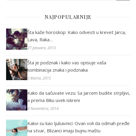
NAJPOPULARNIJE
Šta kaže horoskop: Kako odvesti u krevet Jarca,
Lava, Raka…
27 Januara, 2015
Šta je podznak i kako vas opisuje vaša
kombinacija znaka i podznaka
3 Marta, 2015
Kako da sačuvate vezu: Sa Jarcem budite strpljivi,
a prema Biku uvek iskreni
4 Novembra, 2014
Kakvi su kao ljubavnici: Ovan voli da odmah pređe
na stvar, Blizanci imaju bujnu maštu