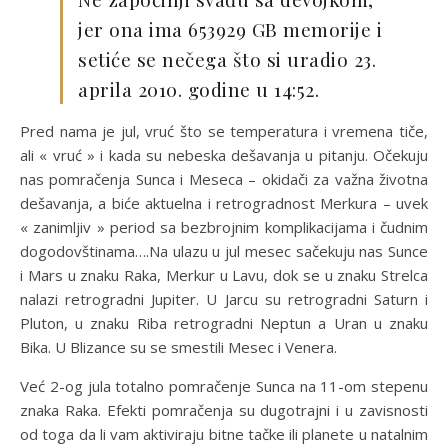
jer ona ima 653929 GB memorije i
setiće se nečega što si uradio 23.
aprila 2010. godine u 14:52.
Pred nama je jul, vruć što se temperatura i vremena tiče,
ali « vruć » i kada su nebeska dešavanja u pitanju. Očekuju
nas pomračenja Sunca i Meseca – okidači za važna životna
dešavanja, a biće aktuelna i retrogradnost Merkura – uvek
« zanimljiv » period sa bezbrojnim komplikacijama i čudnim
dogodovštinama….Na ulazu u jul mesec sačekuju nas Sunce
i Mars u znaku Raka, Merkur u Lavu, dok se u znaku Strelca
nalazi retrogradni Jupiter. U Jarcu su retrogradni Saturn i
Pluton, u znaku Riba retrogradni Neptun a Uran u znaku
Bika. U Blizance su se smestili Mesec i Venera.
Već 2-og jula totalno pomračenje Sunca na 11-om stepenu
znaka Raka. Efekti pomračenja su dugotrajni i u zavisnosti
od toga da li vam aktiviraju bitne tačke ili planete u natalnim