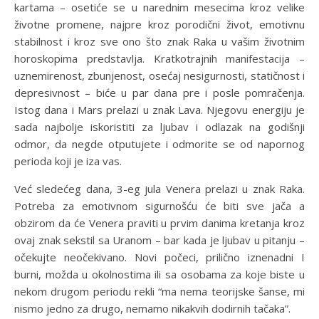
kartama – osetiće se u narednim mesecima kroz velike
životne promene, najpre kroz porodični život, emotivnu
stabilnost i kroz sve ono što znak Raka u vašim životnim
horoskopima predstavlja. Kratkotrajnih manifestacija –
uznemirenost, zbunjenost, osećaj nesigurnosti, statičnost i
depresivnost – biće u par dana pre i posle pomračenja.
Istog dana i Mars prelazi u znak Lava. Njegovu energiju je
sada najbolje iskoristiti za ljubav i odlazak na godišnji
odmor, da negde otputujete i odmorite se od napornog
perioda koji je iza vas.
Već sledećeg dana, 3-eg jula Venera prelazi u znak Raka.
Potreba za emotivnom sigurnošću će biti sve jača a
obzirom da će Venera praviti u prvim danima kretanja kroz
ovaj znak sekstil sa Uranom – bar kada je ljubav u pitanju –
očekujte neočekivano. Novi počeci, prilično iznenadni I
burni, možda u okolnostima ili sa osobama za koje biste u
nekom drugom periodu rekli “ma nema teorijske šanse, mi
nismo jedno za drugo, nemamo nikakvih dodirnih tačaka”.