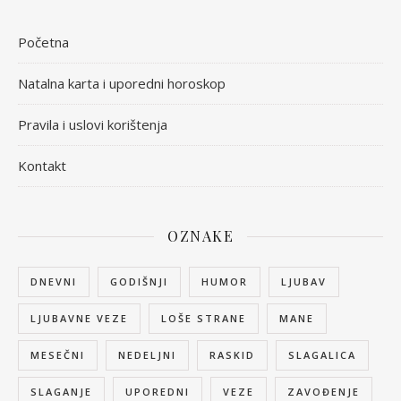
Početna
Natalna karta i uporedni horoskop
Pravila i uslovi korištenja
Kontakt
OZNAKE
DNEVNI
GODIŠNJI
HUMOR
LJUBAV
LJUBAVNE VEZE
LOŠE STRANE
MANE
MESEČNI
NEDELJNI
RASKID
SLAGALICA
SLAGANJE
UPOREDNI
VEZE
ZAVOĐENJE