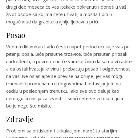
drugi deo meseca će vas itekako pokrenuti I doneti u vaš
život osobe sa kojima ćete uživati, a možda I biti u
mogućnosti da gradite trajniju ljubavnu priču.
Posao
Veoma dinamičan I vrlo često napet period očekuje vas po
pitanju posla. Biće prisutne trzavice, biće prisutan pritisak
nadređenih, a povremeno će vam se činiti da samo vi radite
a da ostali hvataju krivinu I prebacuju posao I odgovornost
na vas. Ne oslanjajte se previše na druge, jer vas mogu
iznenaditi promenama u dogovorima I ostavljanjem na
cedilu u poslednjem trenutku. Iako sve ovo deluje kao
nemoguća misija za izvesti – snaći ćete se vi tokom jula
bolje nego što mislite.
Zdravlje
Problemi sa pritiskom I cirkulacijom, naročito starijim