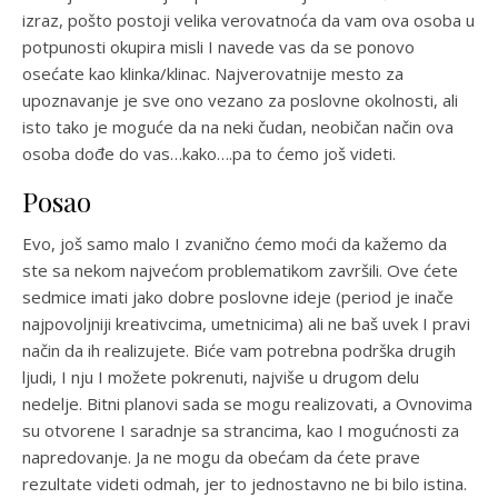
izraz, pošto postoji velika verovatnoća da vam ova osoba u
potpunosti okupira misli I navede vas da se ponovo
osećate kao klinka/klinac. Najverovatnije mesto za
upoznavanje je sve ono vezano za poslovne okolnosti, ali
isto tako je moguće da na neki čudan, neobičan način ova
osoba dođe do vas…kako….pa to ćemo još videti.
Posao
Evo, još samo malo I zvanično ćemo moći da kažemo da
ste sa nekom najvećom problematikom završili. Ove ćete
sedmice imati jako dobre poslovne ideje (period je inače
najpovoljniji kreativcima, umetnicima) ali ne baš uvek I pravi
način da ih realizujete. Biće vam potrebna podrška drugih
ljudi, I nju I možete pokrenuti, najviše u drugom delu
nedelje. Bitni planovi sada se mogu realizovati, a Ovnovima
su otvorene I saradnje sa strancima, kao I mogućnosti za
napredovanje. Ja ne mogu da obećam da ćete prave
rezultate videti odmah, jer to jednostavno ne bi bilo istina.