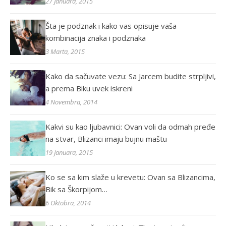
27 Januara, 2015
Šta je podznak i kako vas opisuje vaša
kombinacija znaka i podznaka
3 Marta, 2015
Kako da sačuvate vezu: Sa Jarcem budite strpljivi,
a prema Biku uvek iskreni
4 Novembra, 2014
Kakvi su kao ljubavnici: Ovan voli da odmah pređe
na stvar, Blizanci imaju bujnu maštu
19 Januara, 2015
Ko se sa kim slaže u krevetu: Ovan sa Blizancima,
Bik sa Škorpijom…
6 Oktobra, 2014