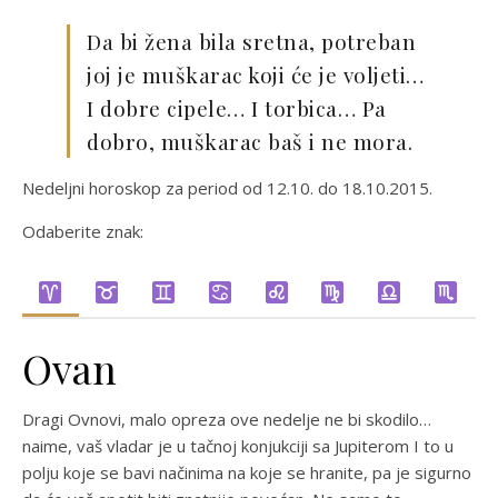
Da bi žena bila sretna, potreban
joj je muškarac koji će je voljeti…
I dobre cipele… I torbica… Pa
dobro, muškarac baš i ne mora.
Nedeljni horoskop za period od 12.10. do 18.10.2015.
Odaberite znak:
Ovan
Dragi Ovnovi, malo opreza ove nedelje ne bi skodilo…
naime, vaš vladar je u tačnoj konjukciji sa Jupiterom I to u
polju koje se bavi načinima na koje se hranite, pa je sigurno