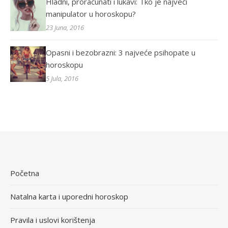
Hladni, proračunati i lukavi: Tko je najveći
manipulator u horoskopu?
23 Juna, 2016
Opasni i bezobrazni: 3 najveće psihopate u
horoskopu
5 Jula, 2016
Početna
Natalna karta i uporedni horoskop
Pravila i uslovi korištenja