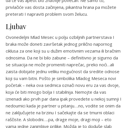
da će vaš apetit biti znatnije povećan. Ne samo to,
privlačiće vas dosta začinjena, pikantna hrana pa možete
preterati I napraviti problem svom želucu.
Ljubav
Ovonedeljni Mlad Mesec u polju ozbiljnih partnerstava I
braka može doneti završetak jednog prilično napornog
ciklusa za one koji su u dužim emotivnim vezama ili bračnim
odnosima. Da ne bi bilo zabune – definitivno je sigurno da
se situacija ne može promeniti naprečac, preko noći…ali
zaista dobijate jednu veliku mogućnost da sredite odnose
koji su vam bitni. Pošto je simbolika Mladog Meseca novi
početak – neka ova sedmica označi novu eru za vas dvoje,
koja će biti mnogo bolja I stabilnija. Nemojte da vas
iznenadi ako prvih par dana ipak provedete u nekoj sumnji I
nedoumici kada je partner u pitanju….no, vodite se onim da
ne zaključujete na brzinu I sačekajte da se tmurni oblaci
raščiste. A slobodni…..pa, drage moje, dragi moji – eto
vama jedne zanimljive prilike. Možda je to doduše slab