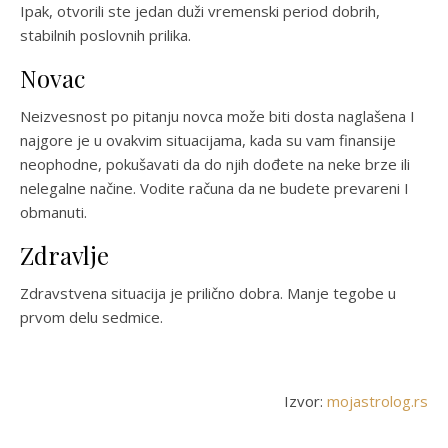
Ipak, otvorili ste jedan duži vremenski period dobrih,
stabilnih poslovnih prilika.
Novac
Neizvesnost po pitanju novca može biti dosta naglašena I
najgore je u ovakvim situacijama, kada su vam finansije
neophodne, pokušavati da do njih dođete na neke brze ili
nelegalne načine. Vodite računa da ne budete prevareni I
obmanuti.
Zdravlje
Zdravstvena situacija je prilično dobra. Manje tegobe u
prvom delu sedmice.
Izvor:
mojastrolog.rs