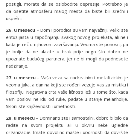
postigli, morate da se oslobodite depresije. Potrebno je
da osetite atmosferu malog mesta da biste bili srećni i
uspešni.
26. u mesecu
– Dom i porodica su vam najvažniji. Veliki ste
entuzijasta u započinjanju svakog novog projekata, ali ne i
kada je reč o njihovom završavanju. Veoma ste ponosni, pa
je bolje da ne ulazite u brak prije nego što dobro ne
upoznate budućeg partnera, jer ne bi mogli da podnesete
nadziranje.
27. u mesecu
– Vaša veza sa nadrealnim i metafizickim je
veoma jaka, a dan na koji ste rođeni vezuje vas za mistiku i
filozofiju. Negativna crta vaše ličnosti leži u tome što, kada
vam poslovi ne idu od ruke, padate u stanje melanholije.
Skloni ste književnosti i umetnosti.
28. u mesecu
– Dominanti ste i samostalni, dobro bi bilo da
radite na svom projektu ali u okviru neke ugledne
organizacije. Imate dovoljno mašte i upornosti da dovršite