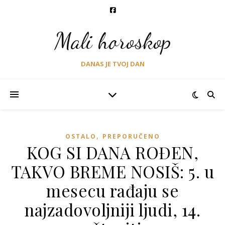
Mali horoskop
DANAS JE TVOJ DAN
,
OSTALO
PREPORUČENO
KOG SI DANA ROĐEN,
TAKVO BREME NOSIŠ: 5. u
mesecu rađaju se
najzadovoljniji ljudi, 14.