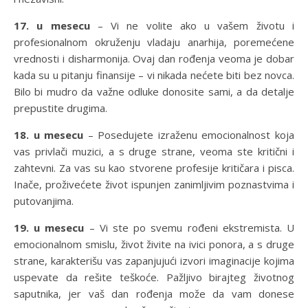
17. u mesecu
– Vi ne volite ako u vašem životu i
profesionalnom okruženju vladaju anarhija, poremećene
vrednosti i disharmonija. Ovaj dan rođenja veoma je dobar
kada su u pitanju finansije – vi nikada nećete biti bez novca.
Bilo bi mudro da važne odluke donosite sami, a da detalje
prepustite drugima.
18. u mesecu
– Posedujete izraženu emocionalnost koja
vas privlači muzici, a s druge strane, veoma ste kritični i
zahtevni. Za vas su kao stvorene profesije kritičara i pisca.
Inače, proživećete život ispunjen zanimljivim poznastvima i
putovanjima.
19. u mesecu
– Vi ste po svemu rođeni ekstremista. U
emocionalnom smislu, život živite na ivici ponora, a s druge
strane, karakterišu vas zapanjujući izvori imaginacije kojima
uspevate da rešite teškoće. Pažljivo birajteg životnog
saputnika, jer vaš dan rođenja može da vam donese