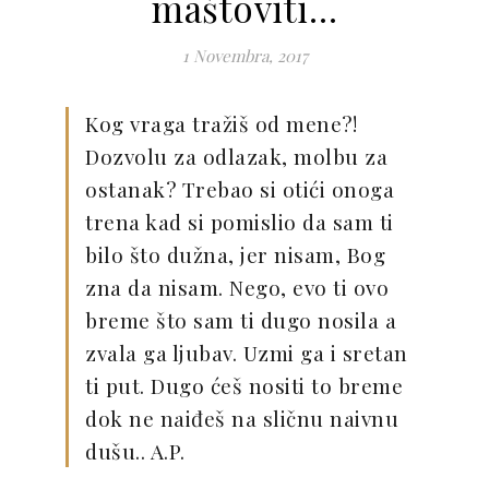
maštoviti…
1 Novembra, 2017
Kog vraga tražiš od mene?!
Dozvolu za odlazak, molbu za
ostanak? Trebao si otići onoga
trena kad si pomislio da sam ti
bilo što dužna, jer nisam, Bog
zna da nisam. Nego, evo ti ovo
breme što sam ti dugo nosila a
zvala ga ljubav. Uzmi ga i sretan
ti put. Dugo ćeš nositi to breme
dok ne naiđeš na sličnu naivnu
dušu.. A.P.