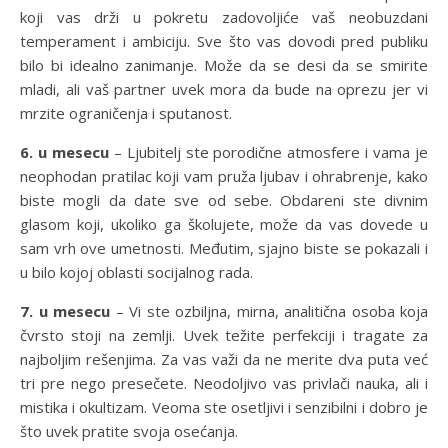
koji vas drži u pokretu zadovoljiće vaš neobuzdani
temperament i ambiciju. Sve što vas dovodi pred publiku
bilo bi idealno zanimanje. Može da se desi da se smirite
mladi, ali vaš partner uvek mora da bude na oprezu jer vi
mrzite ograničenja i sputanost.
6. u mesecu
– Ljubitelj ste porodične atmosfere i vama je
neophodan pratilac koji vam pruža ljubav i ohrabrenje, kako
biste mogli da date sve od sebe. Obdareni ste divnim
glasom koji, ukoliko ga školujete, može da vas dovede u
sam vrh ove umetnosti. Međutim, sjajno biste se pokazali i
u bilo kojoj oblasti socijalnog rada.
7. u mesecu
– Vi ste ozbiljna, mirna, analitična osoba koja
čvrsto stoji na zemlji. Uvek težite perfekciji i tragate za
najboljim rešenjima. Za vas važi da ne merite dva puta već
tri pre nego presečete. Neodoljivo vas privlači nauka, ali i
mistika i okultizam. Veoma ste osetljivi i senzibilni i dobro je
što uvek pratite svoja osećanja.