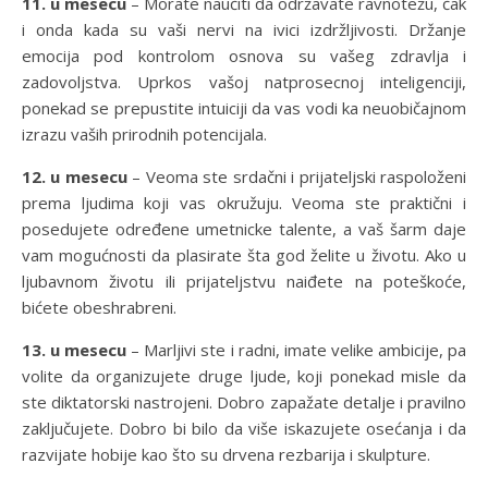
11. u mesecu
– Morate naučiti da održavate ravnotežu, čak
i onda kada su vaši nervi na ivici izdržljivosti. Držanje
emocija pod kontrolom osnova su vašeg zdravlja i
zadovoljstva. Uprkos vašoj natprosecnoj inteligenciji,
ponekad se prepustite intuiciji da vas vodi ka neuobičajnom
izrazu vaših prirodnih potencijala.
12. u mesecu
– Veoma ste srdačni i prijateljski raspoloženi
prema ljudima koji vas okružuju. Veoma ste praktični i
posedujete određene umetnicke talente, a vaš šarm daje
vam mogućnosti da plasirate šta god želite u životu. Ako u
ljubavnom životu ili prijateljstvu naiđete na poteškoće,
bićete obeshrabreni.
13. u mesecu
– Marljivi ste i radni, imate velike ambicije, pa
volite da organizujete druge ljude, koji ponekad misle da
ste diktatorski nastrojeni. Dobro zapažate detalje i pravilno
zaključujete. Dobro bi bilo da više iskazujete osećanja i da
razvijate hobije kao što su drvena rezbarija i skulpture.