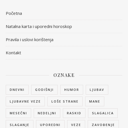
Početna
Natalna karta i uporedni horoskop
Pravila i uslovi korištenja
Kontakt
OZNAKE
DNEVNI
GODIŠNJI
HUMOR
LJUBAV
LJUBAVNE VEZE
LOŠE STRANE
MANE
MESEČNI
NEDELJNI
RASKID
SLAGALICA
SLAGANJE
UPOREDNI
VEZE
ZAVOĐENJE