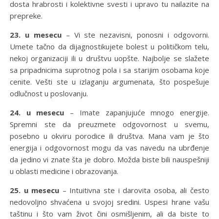
dosta hrabrosti i kolektivne svesti i upravo tu nailazite na
prepreke.
23. u mesecu
– Vi ste nezavisni, ponosni i odgovorni.
Umete tačno da dijagnostikujete bolest u političkom telu,
nekoj organizaciji ili u društvu uopšte. Najbolje se slažete
sa pripadnicima suprotnog pola i sa starijim osobama koje
cenite. Vešti ste u izlaganju argumenata, što pospešuje
odlučnost u poslovanju.
24. u mesecu
– Imate zapanjujuće mnogo energije.
Spremni ste da preuzmete odgovornost u svemu,
posebno u okviru porodice ili društva. Mana vam je što
energija i odgovornost mogu da vas navedu na ubrđenje
da jedino vi znate šta je dobro. Možda biste bili nauspešniji
u oblasti medicine i obrazovanja.
25. u mesecu
– Intuitivna ste i darovita osoba, ali često
nedovoljno shvaćena u svojoj sredini. Uspesi hrane vašu
taštinu i što vam život čini osmišljenim, ali da biste to