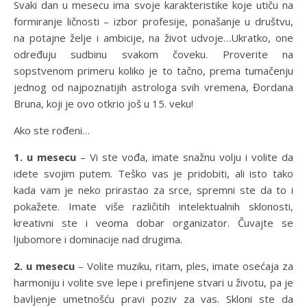
Svaki dan u mesecu ima svoje karakteristike koje utiču na
formiranje ličnosti – izbor profesije, ponašanje u društvu,
na potajne želje i ambicije, na život udvoje…Ukratko, one
određuju sudbinu svakom čoveku. Proverite na
sopstvenom primeru koliko je to tačno, prema tumačenju
jednog od najpoznatijih astrologa svih vremena, Đordana
Bruna, koji je ovo otkrio još u 15. veku!
Ako ste rođeni…
1. u mesecu
– Vi ste vođa, imate snažnu volju i volite da
idete svojim putem. Teško vas je pridobiti, ali isto tako
kada vam je neko prirastao za srce, spremni ste da to i
pokažete. Imate više različitih intelektualnih sklonosti,
kreativni ste i veoma dobar organizator. Čuvajte se
ljubomore i dominacije nad drugima.
2. u mesecu
– Volite muziku, ritam, ples, imate osećaja za
harmoniju i volite sve lepe i prefinjene stvari u životu, pa je
bavljenje umetnošću pravi poziv za vas. Skloni ste da