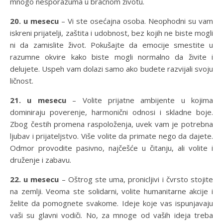
mnogo nesporazuma u bračnom životu.
20. u mesecu
– Vi ste osećajna osoba. Neophodni su vam
iskreni prijatelji, zaštita i udobnost, bez kojih ne biste mogli
ni da zamislite život. Pokušajte da emocije smestite u
razumne okvire kako biste mogli normalno da živite i
delujete. Uspeh vam dolazi samo ako budete razvijali svoju
ličnost.
21. u mesecu
– Volite prijatne ambijente u kojima
dominiraju poverenje, harmonični odnosi i skladne boje.
Zbog čestih promena raspoloženja, uvek vam je potrebna
ljubav i prijateljstvo. Više volite da primate nego da dajete.
Odmor provodite pasivno, najčešće u čitanju, ali volite i
druženje i zabavu.
22. u mesecu
– Oštrog ste uma, pronicljivi i čvrsto stojite
na zemlji. Veoma ste solidarni, volite humanitarne akcije i
želite da pomognete svakome. Ideje koje vas ispunjavaju
vaši su glavni vodiči. No, za mnoge od vaših ideja treba