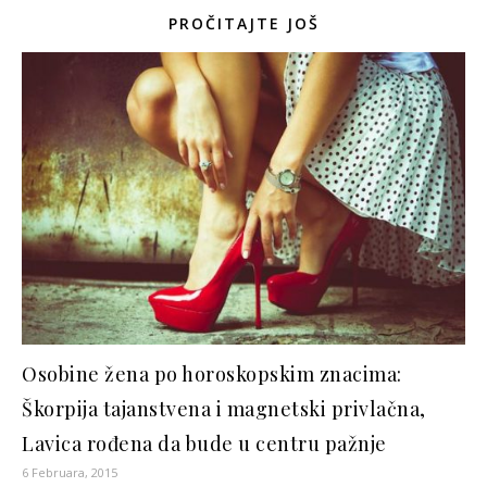
PROČITAJTE JOŠ
Osobine žena po horoskopskim znacima:
Škorpija tajanstvena i magnetski privlačna,
Lavica rođena da bude u centru pažnje
6 Februara, 2015