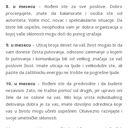
8. u mesecu
– Rođeni ste za sve poslove. Dobro
procenjujete, znate da balansirate i osoba ste od
autoriteta. Volite moć, novac i spektakularne situacije. Da
biste bili uspešni, neophodna vam je dobra organizacija u
kojoj vaše sklonosti mogu doći do punog izražaja.
9. u mesecu
– Uticaj broja devet na vaš život mogao bi da
vam donese česta putovanja, odnosno zanimanje u kojem
bi putovanja i komunikacija bili od velikog značaja za vaš
poslovni život. Imate uticaja na ljude i velikodušni ste, ali
pazite da zaštitnicku energiju ne trošite na pogrešne ljude.
10. u mesecu
– Rođeni ste da predvodite i da budete
nezavisni. Zato, ne tražite pomoć od drugih, jer upravo oni
žele da se oslone na vas. Bilo koja vrsta individualnog
delovanja dobra je za vas, imate dovoljno odrednica koje
vas u životu mogu učiniti uspešnim. Obavezno razvijajte i
svoje umetničke sklonosti.