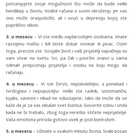
potcenjujete svoje mogućnosti što može da bude veliki
hendikep u životu. Vodite računa o svom okruženju jer vas
ono može oraspoložiti, ali i uvući u depresiju kojoj ste
poprilično skloni.
3. u mesecu
– Vi ste među najdarovitijim osobama. Imate
razvijenu maštu i bili biste dobar novinar ili pisac. Osim
toga, precizni ste. Socijalni život i vaši prijatelji najvažnija su
vam stvar na svetu. Svi, pa čak i površni znanci u vama
odmah prepoznaju prijatelja i osobu na koju mogu da
računaju.
4. u mesecu
– Vi ste čvrsti, nepokolebljivi, a ponekad i
tvrdoglavi i nepopustljivi. Veliki ste radnik, sistematični,
lojalni, savesni i nikad ne odustajete, tako da može da se
kaže da je za vas idealan svet biznisa. Govorite istinu i onda
kada ne bi trebalo, zbog toga neretko stičete neprijatelje.
Vaša emotivna priroda gotovo uvek je pod kontrolom.
5. u mesecu
– Uživate u svakom minutu života. Svaki posao