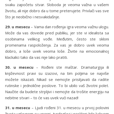
svaku započetu stvar. Sloboda je veoma važna u vašem
životu, ali nije dobro da u tome preterujete. Privlači vas sve
što je neobično i nesvakidašnje.
29. u mesecu
– Vama dan rođenja igra veoma važnu ulogu.
Može da vas dovede pred publiku, jer ste vi idealista sa
osobinama velikog vođe. Međutim, ćesto ste skloni
promenama raspoloženja. Za vas je dobro uvek veoma
dobro, a loše uvek veoma loše. Živite na emocionalnoj
klackalici tako da vas nije lako pratiti.
30. u mesecu
– Rođeni ste maštar. Dramaturgija ili
književnost pravi su izazovi, na tim poljima se najviše
možete iskazati. Nikad se nemojte prisiljavati da radite
rutinske i jednolične poslove. To bi ubilo vaš životni polet.
Naučite da budete strpljivi i nemojte da trošite energiju na
nebitne stvari – to će vas uvek vući nazad!
31. u mesecu
– Ljudi rođeni 31. u mesecu u prvoj polovini
života uglavnom su uporni, tvrdoglavi i neskloni bilo kakvom