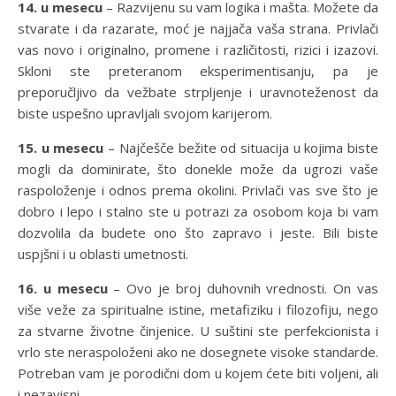
14. u mesecu
– Razvijenu su vam logika i mašta. Možete da
stvarate i da razarate, moć je najjača vaša strana. Privlači
vas novo i originalno, promene i različitosti, rizici i izazovi.
Skloni ste preteranom eksperimentisanju, pa je
preporučljivo da vežbate strpljenje i uravnoteženost da
biste uspešno upravljali svojom karijerom.
15. u mesecu
– Najčešče bežite od situacija u kojima biste
mogli da dominirate, što donekle može da ugrozi vaše
raspoloženje i odnos prema okolini. Privlači vas sve što je
dobro i lepo i stalno ste u potrazi za osobom koja bi vam
dozvolila da budete ono što zapravo i jeste. Bili biste
uspjšni i u oblasti umetnosti.
16. u mesecu
– Ovo je broj duhovnih vrednosti. On vas
više veže za spiritualne istine, metafiziku i filozofiju, nego
za stvarne životne činjenice. U suštini ste perfekcionista i
vrlo ste neraspoloženi ako ne dosegnete visoke standarde.
Potreban vam je porodični dom u kojem ćete biti voljeni, ali
i nezavisni.