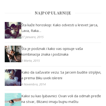
NAJPOPULARNIJE
Šta kaže horoskop: Kako odvesti u krevet Jarca,
Lava, Raka…
27 Januara, 2015
Šta je podznak i kako vas opisuje vaša
kombinacija znaka i podznaka
3 Marta, 2015
Kako da sačuvate vezu: Sa Jarcem budite strpljivi,
a prema Biku uvek iskreni
4 Novembra, 2014
Kakvi su kao ljubavnici: Ovan voli da odmah pređe
na stvar, Blizanci imaju bujnu maštu