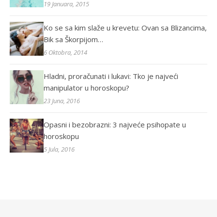
19 Januara, 2015
Ko se sa kim slaže u krevetu: Ovan sa Blizancima,
Bik sa Škorpijom…
6 Oktobra, 2014
Hladni, proračunati i lukavi: Tko je najveći
manipulator u horoskopu?
23 Juna, 2016
Opasni i bezobrazni: 3 najveće psihopate u
horoskopu
5 Jula, 2016