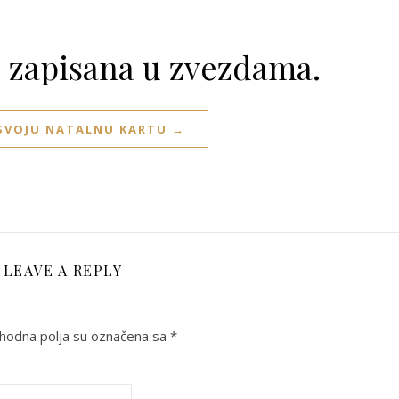
e zapisana u zvezdama.
 SVOJU NATALNU KARTU →
LEAVE A REPLY
odna polja su označena sa
*