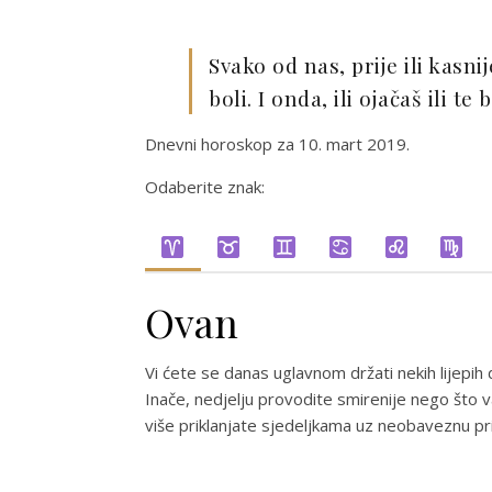
Svako od nas, prije ili kasni
boli. I onda, ili ojačaš ili te 
Dnevni horoskop za 10. mart 2019.
Odaberite znak:
Ovan
Vi ćete se danas uglavnom držati nekih lijepih d
Inače, nedjelju provodite smirenije nego što va
više priklanjate sjedeljkama uz neobaveznu pr