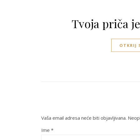
Tvoja priča j
OTKRIJ
Vaša email adresa neće biti objavljivana.
Neoph
Ime
*