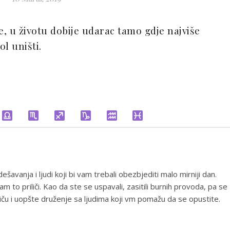
je, u životu dobije udarac tamo gdje najviše
bol uništi.
ešavanja i ljudi koji bi vam trebali obezbjediti malo mirniji dan.
m to priliči. Kao da ste se uspavali, zasitili burnih provoda, pa se
iču i uopšte druženje sa ljudima koji vm pomažu da se opustite.