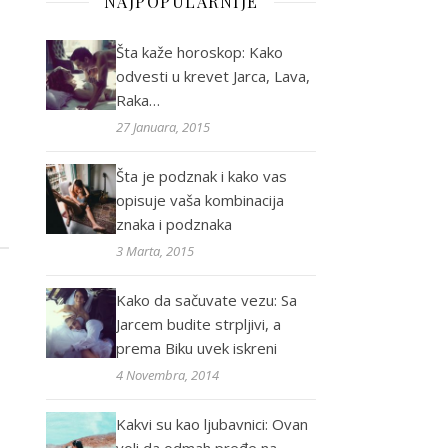
NAJPOPULARNIJE
Šta kaže horoskop: Kako
odvesti u krevet Jarca, Lava,
Raka…
27 Januara, 2015
Šta je podznak i kako vas
opisuje vaša kombinacija
znaka i podznaka
3 Marta, 2015
Kako da sačuvate vezu: Sa
Jarcem budite strpljivi, a
prema Biku uvek iskreni
4 Novembra, 2014
Kakvi su kao ljubavnici: Ovan