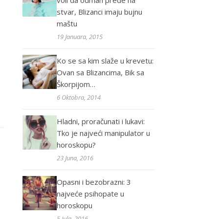
voli da odmah pređe na
stvar, Blizanci imaju bujnu
maštu
19 Januara, 2015
Ko se sa kim slaže u krevetu:
Ovan sa Blizancima, Bik sa
Škorpijom…
6 Oktobra, 2014
Hladni, proračunati i lukavi:
Tko je najveći manipulator u
horoskopu?
23 Juna, 2016
Opasni i bezobrazni: 3
najveće psihopate u
horoskopu
5 Jula, 2016