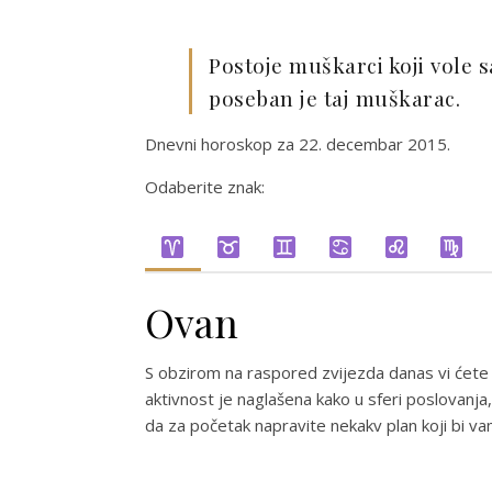
Postoje muškarci koji vole 
poseban je taj muškarac.
Dnevni horoskop za 22. decembar 2015.
Odaberite znak:
Ovan
S obzirom na raspored zvijezda danas vi ćete 
aktivnost je naglašena kako u sferi poslovanja, 
da za početak napravite nekakv plan koji bi 