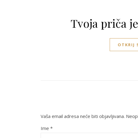
Tvoja priča j
OTKRIJ
Vaša email adresa neće biti objavljivana.
Neoph
Ime
*