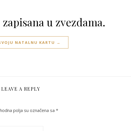
e zapisana u zvezdama.
 SVOJU NATALNU KARTU →
LEAVE A REPLY
odna polja su označena sa
*