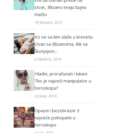
voli da odmah pređe na
stvar, Blizanci imaju bujnu
maštu
19 Januara, 2015
Ko se sa kim slaže u krevetu:
Ovan sa Blizancima, Bik sa
Škorpijom…
6 Oktobra, 2014
Hladni, proračunati i lukavi:
Tko je najveći manipulator u
horoskopu?
23 Juna, 2016
Opasni i bezobrazni: 3
najveće psihopate u
horoskopu
5 Jula, 2016