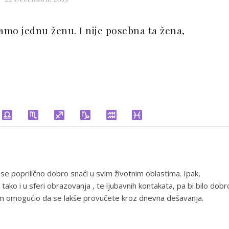
samo jednu ženu. I nije posebna ta žena,
se poprilično dobro snaći u svim životnim oblastima. Ipak,
tako i u sferi obrazovanja , te ljubavnih kontakata, pa bi bilo dobr
vam omogućio da se lakše provučete kroz dnevna dešavanja.