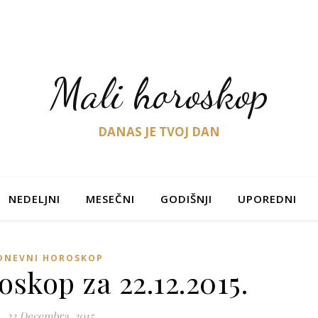
Mali horoskop
DANAS JE TVOJ DAN
NEDELJNI
MESEČNI
GODIŠNJI
UPOREDNI
DNEVNI HOROSKOP
skop za 22.12.2015.
22 Decembra, 2015