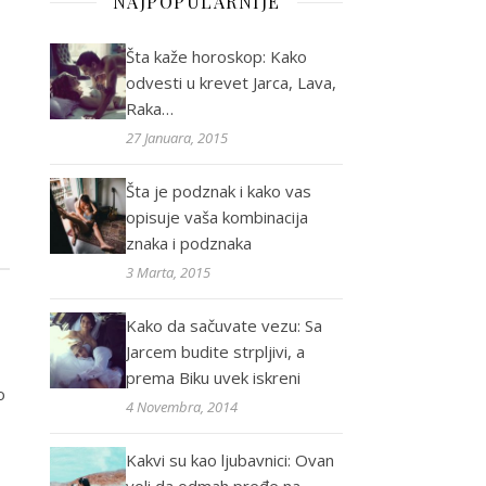
NAJPOPULARNIJE
Šta kaže horoskop: Kako
odvesti u krevet Jarca, Lava,
Raka…
27 Januara, 2015
Šta je podznak i kako vas
opisuje vaša kombinacija
znaka i podznaka
3 Marta, 2015
Kako da sačuvate vezu: Sa
Jarcem budite strpljivi, a
prema Biku uvek iskreni
o
4 Novembra, 2014
Kakvi su kao ljubavnici: Ovan