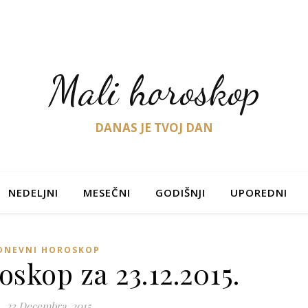
Mali horoskop
DANAS JE TVOJ DAN
NEDELJNI
MESEČNI
GODIŠNJI
UPOREDNI
DNEVNI HOROSKOP
skop za 23.12.2015.
23 Decembra, 2015