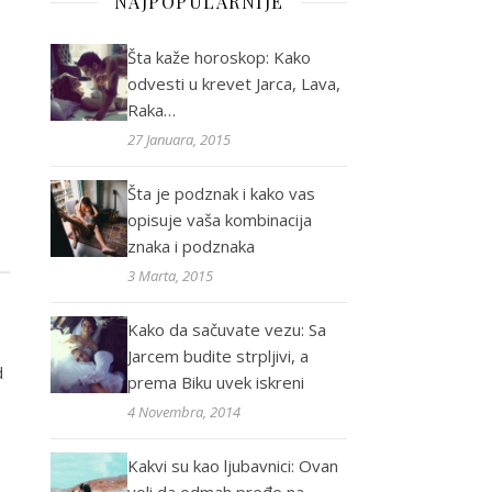
NAJPOPULARNIJE
Šta kaže horoskop: Kako
odvesti u krevet Jarca, Lava,
Raka…
27 Januara, 2015
Šta je podznak i kako vas
opisuje vaša kombinacija
znaka i podznaka
3 Marta, 2015
Kako da sačuvate vezu: Sa
Jarcem budite strpljivi, a
d
prema Biku uvek iskreni
4 Novembra, 2014
Kakvi su kao ljubavnici: Ovan