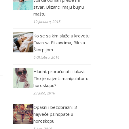
voli da odmah pređe na
stvar, Blizanci imaju bujnu
maštu
19 Januara, 2015
Ko se sa kim slaže u krevetu:
Ovan sa Blizancima, Bik sa
Škorpijom…
6 Oktobra, 2014
Hladni, proračunati i lukavi:
Tko je najveći manipulator u
horoskopu?
23 Juna, 2016
Opasni i bezobrazni: 3
najveće psihopate u
horoskopu
5 Jula, 2016