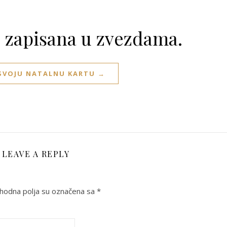
e zapisana u zvezdama.
 SVOJU NATALNU KARTU →
LEAVE A REPLY
odna polja su označena sa
*