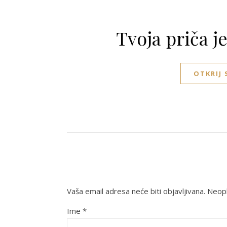
Tvoja priča j
OTKRIJ
Vaša email adresa neće biti objavljivana.
Neoph
Ime
*