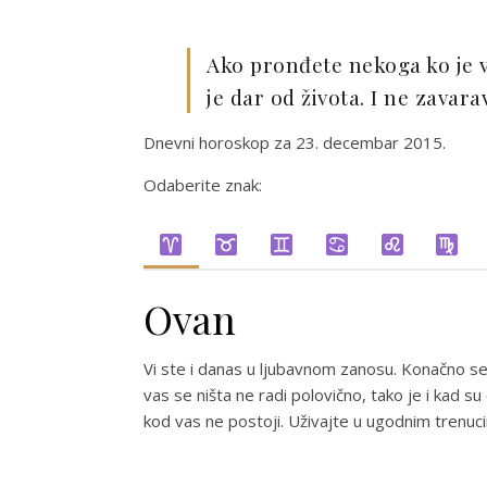
Ako pronđete nekoga ko je vr
je dar od života. I ne zavara
Dnevni horoskop za 23. decembar 2015.
Odaberite znak:
Ovan
Vi ste i danas u ljubavnom zanosu. Konačno se
vas se ništa ne radi polovično, tako je i kad su o
kod vas ne postoji. Uživajte u ugodnim trenuci