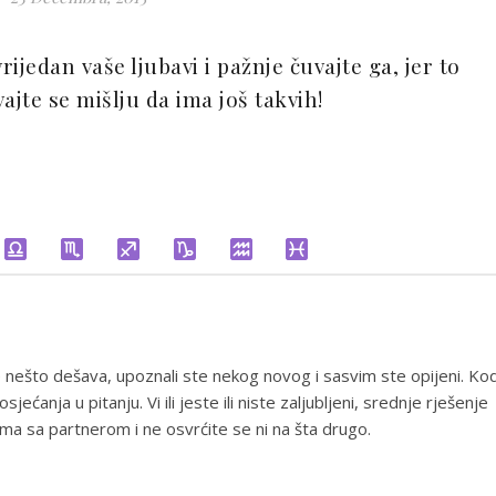
ijedan vaše ljubavi i pažnje čuvajte ga, jer to
vajte se mišlju da ima još takvih!
 nešto dešava, upoznali ste nekog novog i sasvim ste opijeni. Ko
sjećanja u pitanju. Vi ili jeste ili niste zaljubljeni, srednje rješenje
ma sa partnerom i ne osvrćite se ni na šta drugo.