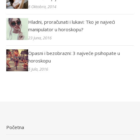
6 Oktobra, 2014
Hladni, proračunati i lukavi: Tko je najveći
manipulator u horoskopu?
23 Juna, 2016
Opasni i bezobrazni: 3 najveće psihopate u
horoskopu
5 Jula, 2016
Početna