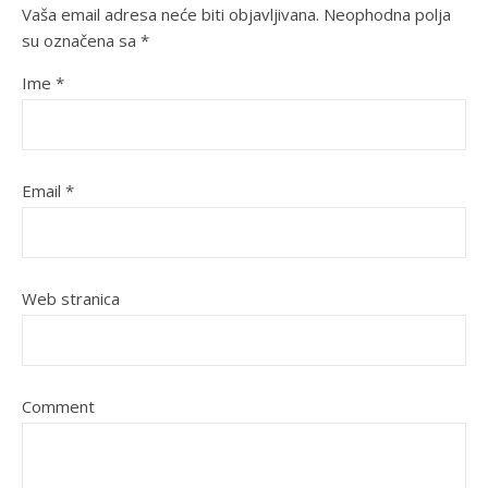
Vaša email adresa neće biti objavljivana.
Neophodna polja
su označena sa
*
Ime
*
Email
*
Web stranica
Comment