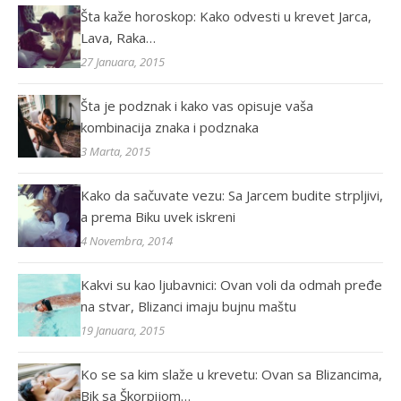
Šta kaže horoskop: Kako odvesti u krevet Jarca,
Lava, Raka…
27 Januara, 2015
Šta je podznak i kako vas opisuje vaša
kombinacija znaka i podznaka
3 Marta, 2015
Kako da sačuvate vezu: Sa Jarcem budite strpljivi,
a prema Biku uvek iskreni
4 Novembra, 2014
Kakvi su kao ljubavnici: Ovan voli da odmah pređe
na stvar, Blizanci imaju bujnu maštu
19 Januara, 2015
Ko se sa kim slaže u krevetu: Ovan sa Blizancima,
Bik sa Škorpijom…