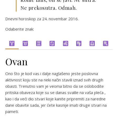
Ne prekosutra. Odmah.
Dnevni horoskop za 24. novembar 2016.
Odaberite znak:
Ovan
Ono što je kod vas i dalje naglašeno jeste poslovna
aktivnost koju ste na neki način stavili iznad svih drugih
obasti. Trenutno vam je veoma bitno da se oslobodite
pritiska obaveza koje su se danas svalile na vaša pleća ,
kao i da veći dio stvari koje kanite pripremiti za naredne
dane obavite sada, jer ćete kasnije imati druge stvari na
pameti.