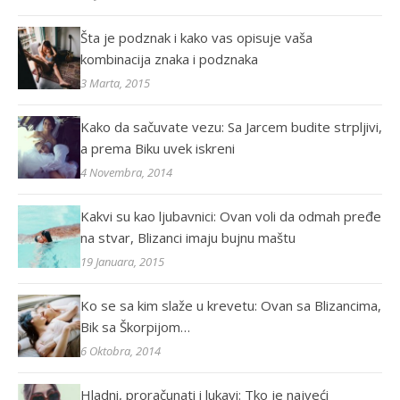
Šta je podznak i kako vas opisuje vaša
kombinacija znaka i podznaka
3 Marta, 2015
Kako da sačuvate vezu: Sa Jarcem budite strpljivi,
a prema Biku uvek iskreni
4 Novembra, 2014
Kakvi su kao ljubavnici: Ovan voli da odmah pređe
na stvar, Blizanci imaju bujnu maštu
19 Januara, 2015
Ko se sa kim slaže u krevetu: Ovan sa Blizancima,
Bik sa Škorpijom…
6 Oktobra, 2014
Hladni, proračunati i lukavi: Tko je najveći