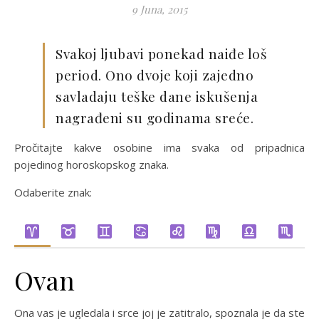
9 Juna, 2015
Svakoj ljubavi ponekad naiđe loš
period. Ono dvoje koji zajedno
savladaju teške dane iskušenja
nagrađeni su godinama sreće.
Pročitajte kakve osobine ima svaka od pripadnica
pojedinog horoskopskog znaka.
Odaberite znak:
Ovan
Ona vas je ugledala i srce joj je zatitralo, spoznala je da ste