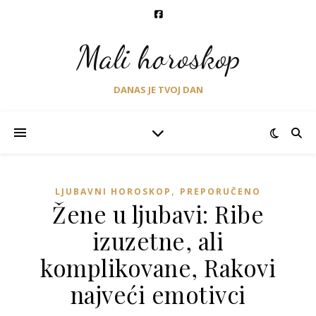
Mali horoskop
DANAS JE TVOJ DAN
,
LJUBAVNI HOROSKOP
PREPORUČENO
Žene u ljubavi: Ribe
izuzetne, ali
komplikovane, Rakovi
najveći emotivci