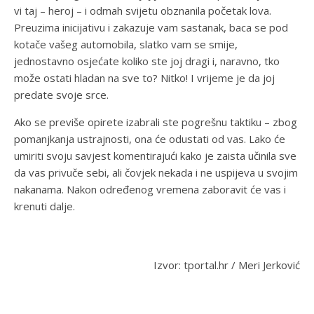
vi taj – heroj – i odmah svijetu obznanila početak lova.
Preuzima inicijativu i zakazuje vam sastanak, baca se pod
kotače vašeg automobila, slatko vam se smije,
jednostavno osjećate koliko ste joj dragi i, naravno, tko
može ostati hladan na sve to? Nitko! I vrijeme je da joj
predate svoje srce.
Ako se previše opirete izabrali ste pogrešnu taktiku – zbog
pomanjkanja ustrajnosti, ona će odustati od vas. Lako će
umiriti svoju savjest komentirajući kako je zaista učinila sve
da vas privuče sebi, ali čovjek nekada i ne uspijeva u svojim
nakanama. Nakon određenog vremena zaboravit će vas i
krenuti dalje.
Izvor: tportal.hr / Meri Jerković