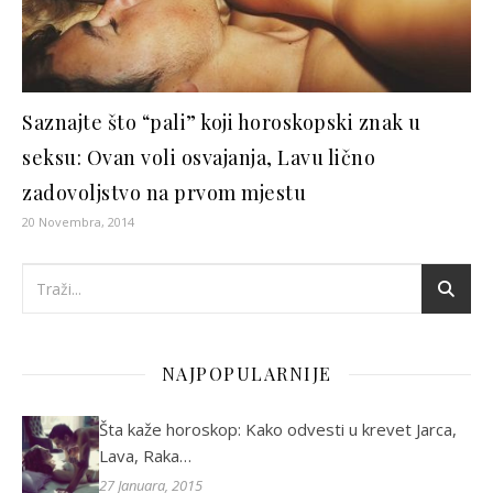
Saznajte što “pali” koji horoskopski znak u
seksu: Ovan voli osvajanja, Lavu lično
zadovoljstvo na prvom mjestu
20 Novembra, 2014
NAJPOPULARNIJE
Šta kaže horoskop: Kako odvesti u krevet Jarca,
Lava, Raka…
27 Januara, 2015